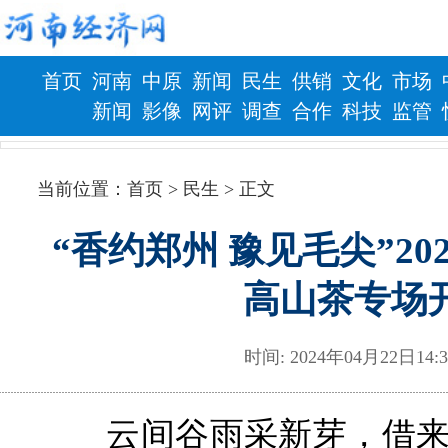
首页
河南
中原
新闻
民生
供销
文化
市场
新闻
影像
网评
调查
合作
科技
监管
财政
健康
当前位置：
首页
> 民生 > 正文
“香约郑州 豫见毛尖”2
高山茶专场
时间: 2024年04月22日
云间谷雨采新芽，借来春