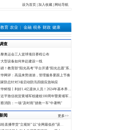
设为首页
|
加入收藏
|
网站导航
教育
农业
金融
税务
财政
健康
调查
巴黎奥运会三人篮球项目赛程公布
看大型设备如何奔赴建设一线
重磅！教育部“阳光高考”平台开通“阳光志愿”系统，免费帮考生报志愿
新华网评：高温来势汹汹，管理服务要跟上节奏
国家防总针对3省启动防汛四级应急响应
新华鲜报丨利好1.4亿退休人员！2024年基本养老金再涨3%
习近平致信祝贺黄埔军校建校100周年暨黄埔军校同学会成立40周年强调 为同心共圆中国梦广泛凝心聚力
新蔡消防：一场“及时雨”拯救一车“中暑鸭”
新闻
更多>>
北京拟给直播带货“立规矩” 以“全网最低价”误导消费者行不通了