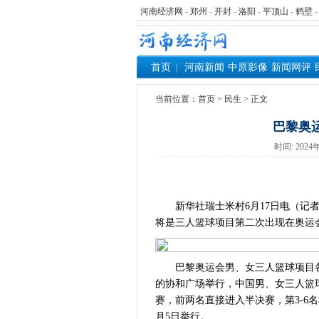
河南经济网
-
郑州
-
开封
-
洛阳
-
平顶山
-
鹤壁
首页
河南新闻
中原影像
新闻网评
当前位置：
首页
> 民生 > 正文
巴黎奥
时间: 20
新华社瑞士米村6月17日电（记者
将是三人篮球项目第二次出现在奥运
巴黎奥运会男、女三人篮球项目各有
的协和广场举行，中国男、女三人篮
赛，前两名直接进入半决赛，第3-6
月5日举行。