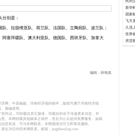
队分别是：
队、拉脱维亚队、荷兰队、法国队、立陶宛队、波兰队；
世界
阿塞拜疆队、澳大利亚队、德国队、西班牙队、加拿大
编辑：薛艳真
原经济网、中原融媒、河南经济报的稿件，版权均属于河南经济报
载、摘编使用。
站）”的作品，均转载自其它媒体，转载目的在于传递更多信息，并
负责。本网转载其他媒体之稿件，意在为公众提供免费服务。如稿
或信息有误，可与本网联系，本网视情况可立即将其撤除。
30日内同本网联系。邮箱：jingjibao@qq.com