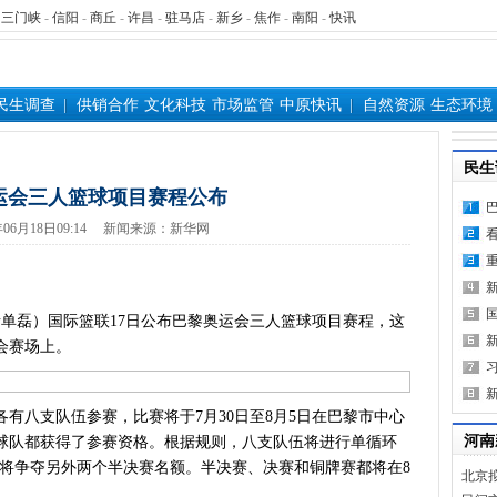
-
三门峡
-
信阳
-
商丘
-
许昌
-
驻马店
-
新乡
-
焦作
-
南阳
-
快讯
民生调查
供销合作
文化科技
市场监管
中原快讯
自然资源
生态环境
民生
运会三人篮球项目赛程公布
24年06月18日09:14 新闻来源：新华网
单磊）国际篮联17日公布巴黎奥运会三人篮球项目赛程，这
会赛场上。
八支队伍参赛，比赛将于7月30日至8月5日在巴黎市中心
河南
球队都获得了参赛资格。根据规则，八支队伍将进行单循环
名将争夺另外两个半决赛名额。半决赛、决赛和铜牌赛都将在8