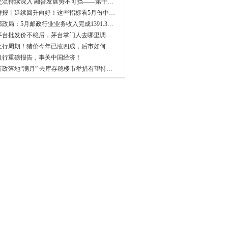
民间交流持续深入 融合发展势不可挡——第十六届海峡论坛综述
新华鲜报丨延续回升向好！这些指标看5月份中国经济
国家邮政局：5月邮政行业业务收入完成1391.3亿元 同比增长12.9%
飞天茅台批发价不稳后，茅台掌门人去哪里调研了
久违上行周期！猪价今年已涨四成，后市如何演绎
银行重磅报告，事关中国经济！
房贷新政落地“满月” 去库存稳楼市举措有望持续发力