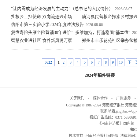
“让内需成为经济发展的主动力”（总书记的人民情怀）
2026-08-07
扎根乡土担使命 双向流通兴市场 ——唐河县民营粮企探索乡村振
信阳市第三实验小学2024年度述法报告
2026-08-06
复盘寿险头雁个险营销30年进阶：多维加持，打造稳固“基本盘”
20
智慧农业进社区 食养新风润万家 ——郑州市丰乐花苑社区举办盆
5622
1
2
3
4
5
6
7
8
9
10
下一
2024年稿件链接
关于我们
-
媒体合作
-
广告服务
Copyright © 1987-2024 河南经济报社 河南
联系邮箱:jingjibao@q
报纸广告热线：0371-53306913
《河南经济报》国内统一刊号
豫IC
技术支持: 河南经济报社网络部 法律顾问