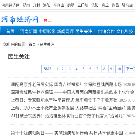
河南经济网
-
郑州
-
开封
-
洛阳
-
平顶山
-
鹤壁
-
三门峡
-
信阳
-
商丘
-
许昌
-
驻马店
热点：
首页
河南新闻
中原影像
新闻网评
民生关注
供销合作
文化科技
您所在的位置：
首页
>
民生关注
民生关注
5622
1
2
3
4
5
6
7
8
9
10
下一
适配高原养老保障实际 国寿吉祥福禄年金保险登陆西藏市场
2026-0
深耕雪域民生养老保障 ——中国人寿面向西藏推出首款本土化年金
上蔡县：专家赋能水旱种旱管模式 筑牢粮食丰产丰收基础
2026-08-0
上蔡：助力本土小微产业蓬勃发展 大路李社区“两委”主动当好“服务
AI打破营销边界！洽洽推出休食行业首个数字代言人“洽可儿”
2026-
第十个残疾预防日—— 实施残疾预防行动 共建共享健康中国
2026-0