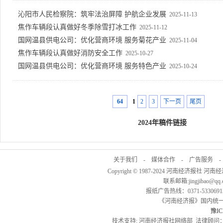
沁阳市人民检察院：筑牢法治屏障 护航企业发展
2025-11-13
焦作车辆段认真做好冬季除雪打冰工作
2025-11-12
国网温县供电公司：优化营商环境 服务菊花产业
2025-11-04
焦作车辆段认真做好消防安全工作
2025-10-27
国网温县供电公司：优化营商环境 服务特色产业
2025-10-24
64
1
2
3
下一页
尾页
2024年稿件链接
关于我们
-
媒体合作
-
广告服务
Copyright © 1987-2024 河南经济报社 河南
联系邮箱:jingjibao@q
报纸广告热线：0371-53306913
《河南经济报》国内统一刊号
豫IC
技术支持: 河南经济报社网络部 法律顾问