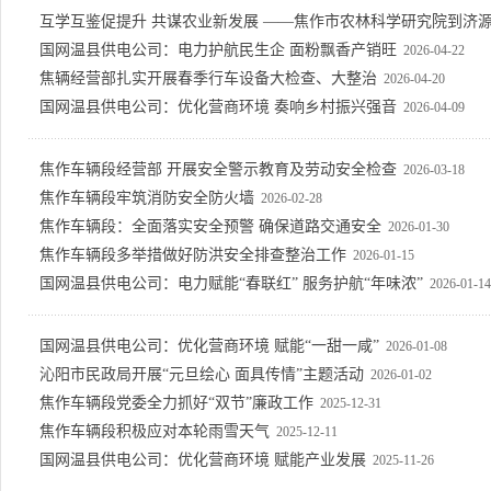
互学互鉴促提升 共谋农业新发展 ——焦作市农林科学研究院到济
国网温县供电公司：电力护航民生企 面粉飘香产销旺
2026-04-22
焦辆经营部扎实开展春季行车设备大检查、大整治
2026-04-20
国网温县供电公司：优化营商环境 奏响乡村振兴强音
2026-04-09
焦作车辆段经营部 开展安全警示教育及劳动安全检查
2026-03-18
焦作车辆段牢筑消防安全防火墙
2026-02-28
焦作车辆段：全面落实安全预警 确保道路交通安全
2026-01-30
焦作车辆段多举措做好防洪安全排查整治工作
2026-01-15
国网温县供电公司：电力赋能“春联红” 服务护航“年味浓”
2026-01-14
国网温县供电公司：优化营商环境 赋能“一甜一咸”
2026-01-08
沁阳市民政局开展“元旦绘心 面具传情”主题活动
2026-01-02
焦作车辆段党委全力抓好“双节”廉政工作
2025-12-31
焦作车辆段积极应对本轮雨雪天气
2025-12-11
国网温县供电公司：优化营商环境 赋能产业发展
2025-11-26