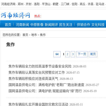
河南经济网
-
郑州
-
开封
-
洛阳
-
平顶山
-
鹤壁
-
三门峡
-
信阳
-
商丘
-
许昌
-
驻马店
热点：
首页
河南新闻
中原影像
新闻网评
民生关注
供销合作
文化科技
您所在的位置：
首页
>
地市
>
焦作
焦作
64
1
2
3
下一页
尾页
焦作车辆段全力防控高温季节设备安全风险
2026-08-03
焦作车辆段认真落实台风预警应对工作
2026-07-15
焦作车辆段积极应对连续高温天气
2026-06-13
国网温县供电公司：满格电护航“老鞋厂”跑出新速度
2026-05-27
国网温县供电公司：满电护航 赋能运输向“绿”而行
2026-05-19
焦作车辆段扎实开展全国防灾救灾日活动
2026-05-11