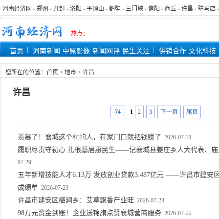
河南经济网
-
郑州
-
开封
-
洛阳
-
平顶山
-
鹤壁
-
三门峡
-
信阳
-
商丘
-
许昌
-
驻马店
热点：
首页
河南新闻
中原影像
新闻网评
民生关注
供销合作
文化科技
您所在的位置：
首页
>
地市
>
许昌
许昌
74
1
2
3
下一页
尾页
羡慕了！襄城这个村的人，在家门口就把钱赚了
2026-07-31
履职尽责守初心 扎根基层惠民生——记襄城县姜庄乡人大代表、
07-29
五年新增技能人才6.13万 发放创业贷款3.487亿元 ——许昌市建
成绩单
2026-07-23
许昌市建安区椹涧乡：艾草飘香产业旺
2026-07-23
98万元资金到账！企业送锦旗点赞襄城营商服务
2026-07-22