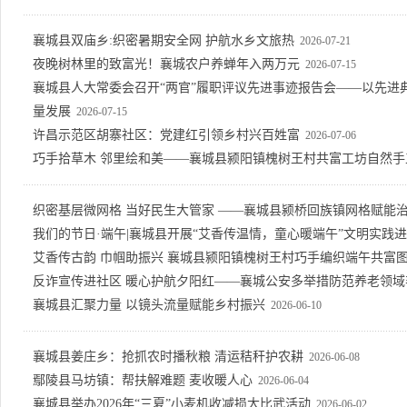
襄城县双庙乡:织密暑期安全网 护航水乡文旅热
2026-07-21
夜晚树林里的致富光！襄城农户养蝉年入两万元
2026-07-15
襄城县人大常委会召开“两官”履职评议先进事迹报告会——以先进
量发展
2026-07-15
许昌示范区胡寨社区：党建红引领乡村兴百姓富
2026-07-06
巧手拾草木 邻里绘和美——襄城县颍阳镇槐树王村共富工坊自然手
织密基层微网格 当好民生大管家 ——襄城县颍桥回族镇网格赋能
我们的节日·端午|襄城县开展“艾香传温情，童心暖端午”文明实践
艾香传古韵 巾帼助振兴 襄城县颍阳镇槐树王村巧手编织端午共富
反诈宣传进社区 暖心护航夕阳红——襄城公安多举措防范养老领域
襄城县汇聚力量 以镜头流量赋能乡村振兴
2026-06-10
襄城县姜庄乡：抢抓农时播秋粮 清运秸秆护农耕
2026-06-08
鄢陵县马坊镇：帮扶解难题 麦收暖人心
2026-06-04
襄城县举办2026年“三夏”小麦机收减损大比武活动
2026-06-02