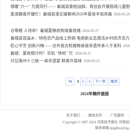
情暖“六一” 为爱同行—— 襄城县委统战部、青创会开展困境儿童
麦浪飘香开镰忙！襄城县湛北镇奏响2026年夏收丰收序曲
2026-05-29
仓等粮 人待命！襄城夏粮收购准备就绪
2026-05-27
襄城县双庙乡：特色农产品线上热销 电商新业态激活乡村经济活力
匠心守艺 创新兴梅——访许昌古桩蜡梅省级非遗传承人于发科
2026
襄城：夏收倒计时！农机 “体检” 忙
2026-05-21
付记禹州十三碗:一桌非遗宴 醉美许昌味
2026-05-21
74
1
2
3
下一页
尾页
2024年稿件链接
关于我们
-
媒体合作
-
广告服务
Copyright © 1987-2024 河南经济报社 河南
联系邮箱:jingjibao@q