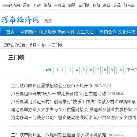
河南经济网
-
郑州
-
开封
-
洛阳
-
平顶山
-
鹤壁
-
三门峡
-
信阳
-
商丘
-
许昌
-
驻马店
热点：
首页
河南新闻
中原影像
新闻网评
民生关注
供销合作
文化科技
您所在的位置：
首页
>
地市
>
三门峡
三门峡
499
1
2
3
4
5
6
7
8
9
10
下一
三门峡市陕州区夏季招聘创业夜市火热开市
2026-08-01
卢氏县组织开展“庆八一 重走长征路”红色主题活动
2026-08-01
卢氏县潘河乡冠云村：创新推行“快乐工作法” 绘就乡村治理新图景
渑池县举办返乡大学生与企业供需对接会 搭建返乡就业共赢桥梁
2
河南移动三门峡分公司：警企联动精准反诈 筑牢群众财产安全防线
三门峡市陕州区：危难时刻显担当 多方携手救危难
2026-07-28