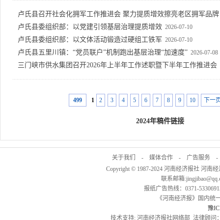
卢氏县召开社会化拥军工作推进会 聚力提质增效擦亮老区拥军品牌
卢氏县委组织部：以党建引领基层治理提质增效
2026-07-10
卢氏县委组织部：以文体活动锻造过硬组工铁军
2026-07-10
卢氏县五里川镇：“党员联户”机制跑出基层治理“加速度”
2026-07-08
三门峡市供水集团召开2026年上半年工作述职暨下半年工作推进会
499
1
2
3
4
5
6
7
8
9
10
下一
2024年稿件链接
关于我们
-
媒体合作
-
广告服务
Copyright © 1987-2024 河南经济报社 河南
联系邮箱:jingjibao@q
报纸广告热线：0371-53306913
《河南经济报》国内统一刊号
豫IC
技术支持: 河南经济报社网络部 法律顾问