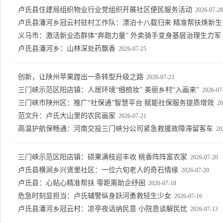
卢氏县住建局组织物业行业党组织开展社区便民服务活动
2026-07-28
卢氏县潘河乡冠云村驻村工作队：漂泊十八载归来 精准帮扶焕新生
义马市：激活新业态群体“奔跑力量” 外卖骑手变身基层治理生力军
卢氏县潘河乡：山林深处药飘香
2026-07-25
创新，让陕州苹果蹚出一条转型升级之路
2026-07-23
三门峡示范区阳店镇：人居环境“细梳妆” 美丽乡村“入画来”
2026-07
三门峡市陕州区：推广“社保通”智慧平台 赋能社保服务提质增效
20
范文升：卢氏大山里的农民画家
2026-07-21
高温护航保畅通：河南交投三门峡分公司紧急救援故障滞留客车
20
三门峡示范区阳店镇：硕果满枝迎丰收 桃香阵阵富农家
2026-07-20
卢氏县横涧乡兴贤里社区：一位六旬老人的奇石情缘
2026-07-20
卢氏县：心贴心精准帮扶 零距离助企纾困
2026-07-18
危急时刻显担当：卢氏辅警纵身跃河勇救轻生少女
2026-07-16
卢氏县潘河乡冠云村：凉亭夜话纳民意 小院恳谈解民忧
2026-07-13