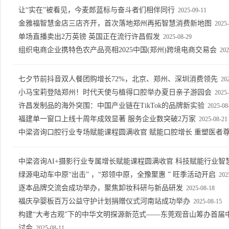
让“实在”被看见，今麦郎蓝标与奋斗者们相伴同行
2025-09-11
金雅福智慧金店三店齐开，首次落地郑州再拓智慧消费新地图
2025-
单场直播卖出2万英镑 英国正在流行许昌假发
2025-08-29
组织电商企业携特色农产品亮相2025中国(郑州)跨境电商交易会
202
七夕节前抖音双人餐团购增长72%，北京、郑州、深圳消费领先
20
小马宝莉登陆郑州！时代天使与植得口腔举办夏日亲子游园会
2025-
许昌发制品的海外突围：中国产业链在TikTok的品牌新实验
2025-08
福建单一窗口上线十周年成效显著 服务企业数突破2万家
2025-08-21
中梁咨询口腔行业专场赋能课程圆满收官 赋能口腔增长 重塑医者
中梁咨询AI+摄影行业专属增长赋能课程圆满收官 科技赋能行业智
绿源电动车中原“出击” ，“郑领中原，全豫聚惠 ” 旺季活动开启
202
逐本品牌交流会成功举办，聚焦卸妆科研与新品研发
2025-08-18
福庆孕婴板百万公益守护计划捐赠仪式河南站成功举办
2025-08-15
构建“大考古观”下的中华文明探源新范式——东莞观音山筹办首届
讨会
2025-08-11