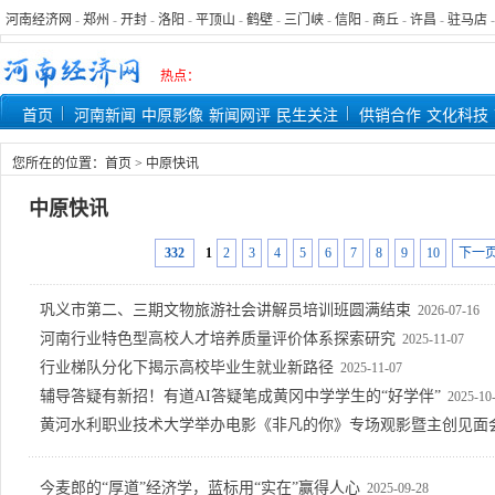
河南经济网
-
郑州
-
开封
-
洛阳
-
平顶山
-
鹤壁
-
三门峡
-
信阳
-
商丘
-
许昌
-
驻马店
热点：
首页
河南新闻
中原影像
新闻网评
民生关注
供销合作
文化科技
您所在的位置：
首页
>
中原快讯
中原快讯
332
1
2
3
4
5
6
7
8
9
10
下一
巩义市第二、三期文物旅游社会讲解员培训班圆满结束
2026-07-16
河南行业特色型高校人才培养质量评价体系探索研究
2025-11-07
行业梯队分化下揭示高校毕业生就业新路径
2025-11-07
辅导答疑有新招！有道AI答疑笔成黄冈中学学生的“好学伴”
2025-10
黄河水利职业技术大学举办电影《非凡的你》专场观影暨主创见面
今麦郎的“厚道”经济学，蓝标用“实在”赢得人心
2025-09-28