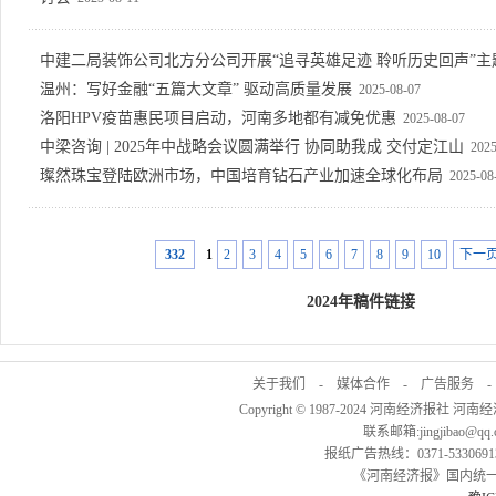
中建二局装饰公司北方分公司开展“追寻英雄足迹 聆听历史回声”主
温州：写好金融“五篇大文章” 驱动高质量发展
2025-08-07
洛阳HPV疫苗惠民项目启动，河南多地都有减免优惠
2025-08-07
中梁咨询 | 2025年中战略会议圆满举行 协同助我成 交付定江山
2025
璨然珠宝登陆欧洲市场，中国培育钻石产业加速全球化布局
2025-08
332
1
2
3
4
5
6
7
8
9
10
下一
2024年稿件链接
关于我们
-
媒体合作
-
广告服务
Copyright © 1987-2024 河南经济报社 河南
联系邮箱:jingjibao@q
报纸广告热线：0371-53306913
《河南经济报》国内统一刊号