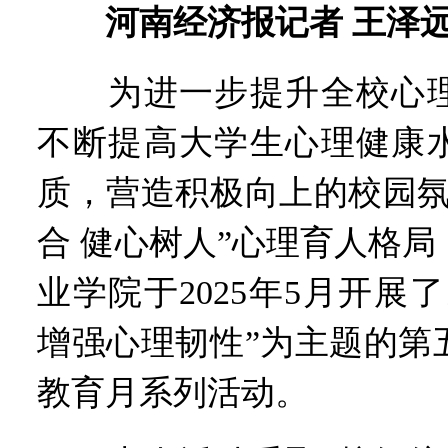
“七一勋章”获得者丨“炼油
河南经济报记者 王泽远 
“建设社会主义现代化强国
豫篮联赛结束第十七轮争夺
为进一步提升全校心理
算力，正在重新“耕种”中原
河南省二十条硬核举措出炉 
不断提高大学生心理健康
河南省主汛期防汛抗旱工作
“从根本上改变了中国人民的
质，营造积极向上的校园氛
合 健心树人”心理育人格
业学院于2025年5月开展
增强心理韧性”为主题的第
教育月系列活动。