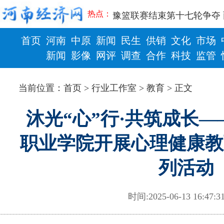
豫篮联赛结束第十七轮争夺
热点：
算力，正在重新“耕种”中原
河南省二十条硬核举措出炉 
首页
河南
中原
新闻
民生
供销
文化
市场
河南省主汛期防汛抗旱工作
新闻
影像
网评
调查
合作
科技
监管
“从根本上改变了中国人民的
从国家科技奖看中原创新跃
财政
健康
“几分钱”传言背后 河南西
当前位置：
首页
>
行业工作室
>
教育
> 正文
河南省党政代表团赴新疆考
习近平出席国家科学技术奖
沐光“心”行·共筑成长
工业遗存上“长”出文化IP群
河南可再生能源装机突破1亿
职业学院开展心理健康教
三个“没想到”刷新港区速度
336件（组）意大利文物在
列活动
河南省政协十三届常委会第
习近平对防汛救灾工作作出
郑州、济南、青岛三城联合
时间:2025-06-13 16:47
2026年“文明实践进基层”
省政协十三届常委会第二十