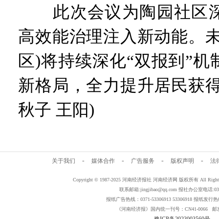
此次会议为陶园社区深
高效能治理注入新动能。未
区)将持续深化“双报到”
新格局，全力提升居民获得
秋子 王阳)
-
-
-
-
关于我们
媒体合作
广告服务
版权声明
法
Copyright © 1987-2025 河南经济报社 河南经济网 版权所有 All Rig
联系邮箱:jingjibao@qq.com 报社办公室电话:0371
报纸广告热线：0371-53306913 53306918 报纸发行热线：
《河南经济报》国内统一刊号：CN41-0066 邮发