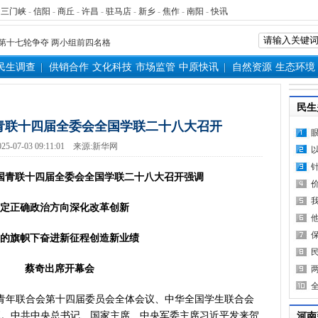
得者丨“炼油专家”陈俊武：科
-
三门峡
-
信阳
-
商丘
-
许昌
-
驻马店
-
新乡
-
焦作
-
南阳
-
快讯
义现代化强国，关键在科技自立自
第十七轮争夺 两小组前四名格
新“耕种”中原
民生调查
供销合作
文化科技
市场监管
中原快讯
自然资源
生态环境
硬核举措出炉 力促民间投资“
防汛抗旱工作专题调度会召开
民生
变了中国人民的前途命运”——
青联十四届全委会全国学联二十八大召开
看中原创新跃迁
25-07-03 09:11:01
来源:
新华网
言背后 河南西瓜价差真相是啥
表团赴新疆考察对接对口支援工
青联十四届全委会全国学联二十八大召开强调
家科学技术奖励大会两院院士大
”出文化IP群
正确政治方向深化改革创新
源装机突破1亿千瓦 占比近六成
”刷新港区速度
旗帜下奋进新征程创造新业绩
）意大利文物在豫开启亚洲首展
蔡奇出席开幕会
三届常委会第二十次会议闭幕
救灾工作作出重要指示
年联合会第十四届委员会全体会议、中华全国学生联合会
青岛三城联合发布社保卡居民服
幕。中共中央总书记、国家主席、中央军委主席习近平发来贺
河南