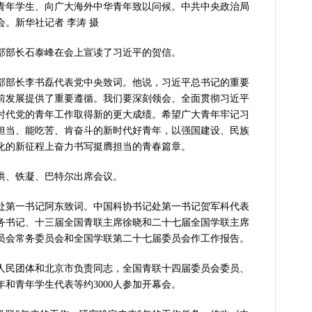
青年学生、向广大海外中华青年致以问候。中共中央政治局
。新华社记者 李涛 摄
部长石泰峰在会上宣读了习近平的贺信。
部长李书磊代表党中央致词。他说，习近平总书记的重要
前发展提供了重要遵循。我们要深刻领会、全面贯彻习近平
时代党的青年工作取得新的更大成绩。希望广大青年牢记习
担当、能吃苦、肯奋斗的新时代好青年，以强国建设、民族
化的新征程上奋力书写挺膺担当的青春篇章。
、铁凝、巴特尔出席会议。
第一书记阿东致词。中国科协书记处第一书记贺军科代表
务书记、十三届全国青联主席徐晓和二十七届全国学联主席
员会常务委员会和全国学联第二十七届委员会作工作报告。
民团体和北京市负责同志，全国青联十四届委员会委员、
和青年学生代表等约3000人参加开幕会。