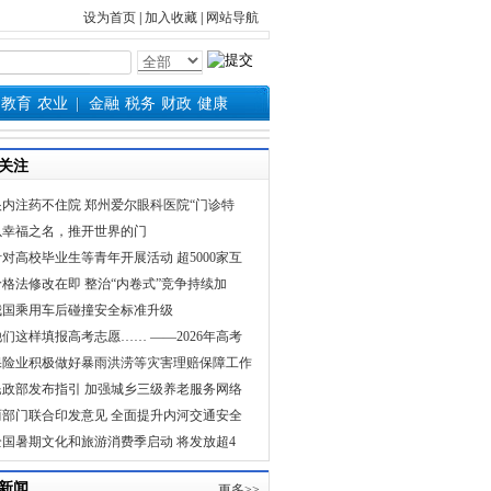
设为首页
|
加入收藏
|
网站导航
教育
农业
金融
税务
财政
健康
关注
眼内注药不住院 郑州爱尔眼科医院“门诊特
以幸福之名，推开世界的门
针对高校毕业生等青年开展活动 超5000家互
价格法修改在即 整治“内卷式”竞争持续加
我国乘用车后碰撞安全标准升级
他们这样填报高考志愿…… ——2026年高考
保险业积极做好暴雨洪涝等灾害理赔保障工作
民政部发布指引 加强城乡三级养老服务网络
两部门联合印发意见 全面提升内河交通安全
全国暑期文化和旅游消费季启动 将发放超4
新闻
更多>>