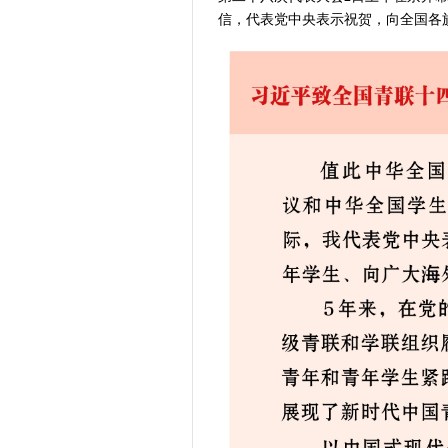
2026年“文
信，代表党中央表示祝贺，向全国各
省政协十三届
“七一勋章”获
“建设社会主
豫篮联赛结束
算力，正在重
河南省二十条
河南省主汛期
“从根本上改