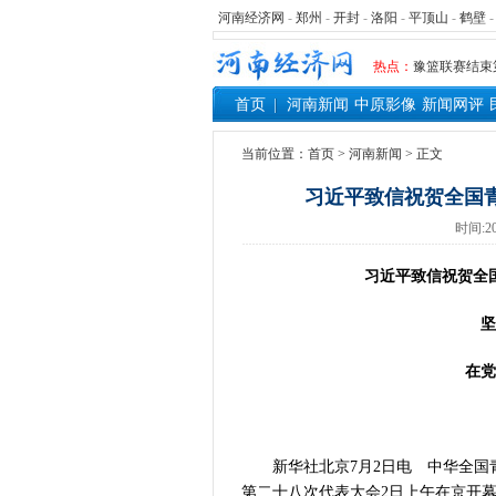
“七一勋章”获
河南经济网
-
郑州
-
开封
-
洛阳
-
平顶山
-
鹤壁
“建设社会主
豫篮联赛结束
热点：
算力，正在重
首页
河南新闻
中原影像
新闻网评
河南省二十条
河南省主汛期
当前位置：
首页
>
河南新闻
> 正文
“从根本上改
习近平致信祝贺全国
从国家科技奖
时间:20
“几分钱”传
河南省党政代
习近平致信祝贺全国
习近平出席国
工业遗存上“长
坚定
河南可再生能
三个“没想到
在党的
336件（组
河南省政协十
习近平对防汛
新华社北京7月2日电 中华全国青
郑州、济南、
第二十八次代表大会2日上午在京开