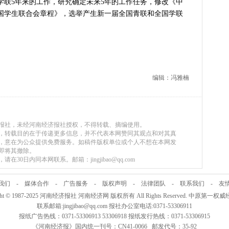
5年来的工作，研究确定未来5年的工作任务，修改《中
国学生联合会章程》，选举产生新一届全国青联和全国学联
编辑：冯雅楠
济报社，未经河南经济报社授权，不得转载、摘编使用。
媒体，转载目的在于传递更多信息，并不代表本网赞同其观点和对其真
，意在为公众提供免费服务。如稿件版权单位或个人不想在本网发
即将其撤除。
30日内同本网联系。邮箱：jingjibao@qq.com
我们
-
媒体合作
-
广告服务
-
版权声明
-
法律团队
-
联系我们
-
友
ight © 1987-2025 河南经济报社 河南经济网 版权所有 All Rights Reserved. 中原第一
联系邮箱:jingjibao@qq.com 报社办公室电话:0371-53306911
报纸广告热线：0371-53306913 53306918 报纸发行热线：0371-53306915
《河南经济报》国内统一刊号：CN41-0066 邮发代号：35-92