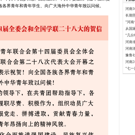
明实践进基层”主题活动在郏县举
族各界青年和青年学生、向广大海外中华青年致以问候。
河南1
常委会第二十次会议开幕
长期
得者丨“炼油专家”陈俊武：科
“河南
义现代化强国，关键在科技自立自
从国
第十七轮争夺 两小组前四名格
“几
新“耕种”中原
河南
硬核举措出炉 力促民间投资“
河南
豫鲁
防汛抗旱工作专题调度会召开
河南
变了中国人民的前途命运”——
“七