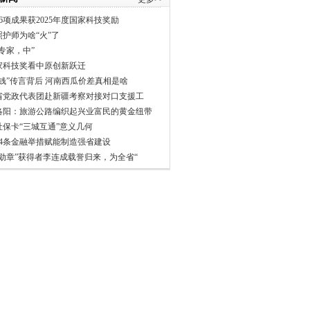
6项成果获2025年度国家科技奖励
照护师为啥“火”了
专家，中”
家科技奖看中原创新跃迁
分钱”传言背后 河南西瓜价差真相是啥
省党政代表团赴新疆考察对接对口支援工
洛阳：旅游公路编织起兴业富民的黄金纽带
社保卡“三城互通”意义几何
24条金融举措赋能制造强省建设
一勋章”获得者李连成载誉归来，为全省“