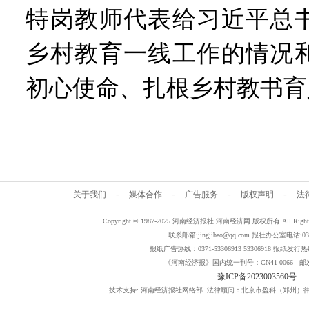
特岗教师代表给习近平总
乡村教育一线工作的情况
初心使命、扎根乡村教书育
-
-
-
-
关于我们
媒体合作
广告服务
版权声明
法
Copyright © 1987-2025 河南经济报社 河南经济网 版权所有 All Rig
联系邮箱:jingjibao@qq.com 报社办公室电话:0371
报纸广告热线：0371-53306913 53306918 报纸发行热线：
《河南经济报》国内统一刊号：CN41-0066 邮发
豫ICP备2023003560号
技术支持: 河南经济报社网络部 法律顾问：北京市盈科（郑州）