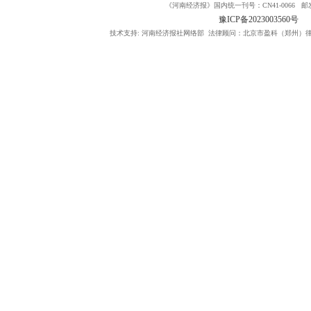
《河南经济报》国内统一刊号：CN41-0066 邮发
豫ICP备2023003560号
技术支持: 河南经济报社网络部 法律顾问：北京市盈科（郑州）