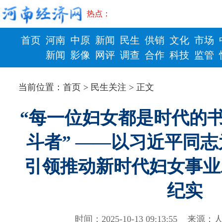
热点：
首页
河南
中原
新闻
民生
供销
文化
市场
新闻
影像
网评
调查
合作
科技
监管
财政
健康
当前位置：
首页
>
民生关注
> 正文
“每一位妇女都是时代的
斗者” ——以习近平同
引领推动新时代妇女事业
纪实
时间：2025-10-13 09:13:55