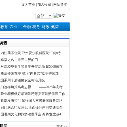
设为首页
|
加入收藏
|
网站导航
教育
农业
金融
税务
财政
健康
调查
眼内注药不住院 郑州爱尔眼科医院“门诊特
以幸福之名，推开世界的门
针对高校毕业生等青年开展活动 超5000家互
价格法修改在即 整治“内卷式”竞争持续加
我国乘用车后碰撞安全标准升级
他们这样填报高考志愿…… ——2026年高考
保险业积极做好暴雨洪涝等灾害理赔保障工作
民政部发布指引 加强城乡三级养老服务网络
两部门联合印发意见 全面提升内河交通安全
全国暑期文化和旅游消费季启动 将发放超4
新闻
更多>>