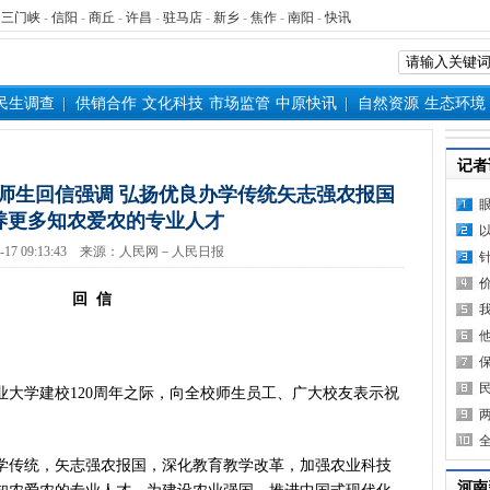
-
三门峡
-
信阳
-
商丘
-
许昌
-
驻马店
-
新乡
-
焦作
-
南阳
-
快讯
民生调查
供销合作
文化科技
市场监管
中原快讯
自然资源
生态环境
记者
师生回信强调 弘扬优良办学传统矢志强农报国
养更多知农爱农的专业人才
10-17 09:13:43 来源：人民网－人民日报
回 信
学建校120周年之际，向全校师生员工、广大校友表示祝
传统，矢志强农报国，深化教育教学改革，加强农业科技
河南