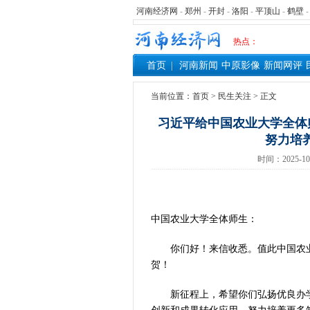
河南经济网
-
郑州
-
开封
-
洛阳
-
平顶山
-
鹤壁
热点：
首页
河南新闻
中原影像
新闻网评
当前位置：
首页
>
民生关注
> 正文
习近平给中国农业大学全体
努力培
时间：2025-
中国农业大学全体师生：
你们好！来信收悉。值此中国农业大
贺！
新征程上，希望你们弘扬优良办学