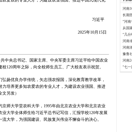
知农爱农的专业人才，为建设农业强国、推进中国式现代化
河南1
长期
习近平
“河南
从国
2025年10月15日
“几
河南
河南
豫鲁
中共中央总书记、国家主席、中央军委主席习近平给中国农业
河南
校120周年之际，向全校师生员工、广大校友表示祝贺。
“七
弘扬优良办学传统，矢志强农报国，深化教育教学改革，
努力培养更多知农爱农的专业人才，为建设农业强国、推进
全文另发）
京师大学堂农科大学，1995年由北京农业大学和北京农业
业大学全体师生给习近平总书记写信，汇报学校120年发展
一流大学，为强国建设、民族复兴伟业不懈奋斗的决心。