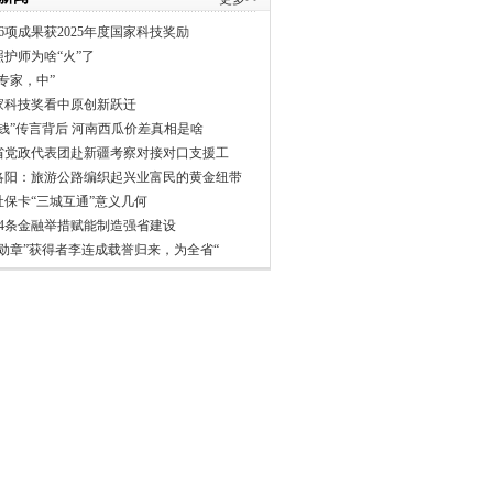
6项成果获2025年度国家科技奖励
照护师为啥“火”了
专家，中”
家科技奖看中原创新跃迁
分钱”传言背后 河南西瓜价差真相是啥
省党政代表团赴新疆考察对接对口支援工
洛阳：旅游公路编织起兴业富民的黄金纽带
社保卡“三城互通”意义几何
24条金融举措赋能制造强省建设
一勋章”获得者李连成载誉归来，为全省“