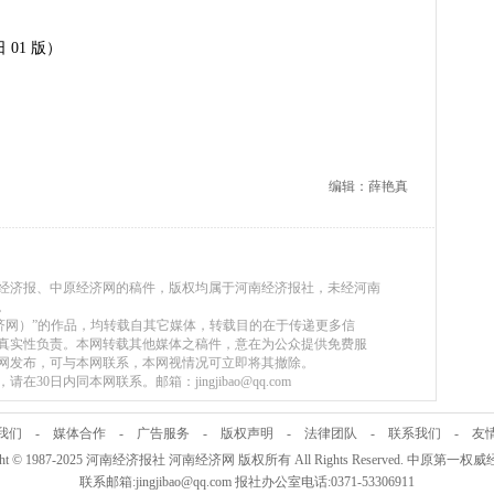
 01 版）
编辑：薛艳真
河南经济报、中原经济网的稿件，版权均属于河南经济报社，未经河南
。
原经济网）”的作品，均转载自其它媒体，转载目的在于传递更多信
真实性负责。本网转载其他媒体之稿件，意在为公众提供免费服
网发布，可与本网联系，本网视情况可立即将其撤除。
30日内同本网联系。邮箱：jingjibao@qq.com
我们
-
媒体合作
-
广告服务
-
版权声明
-
法律团队
-
联系我们
-
友
ight © 1987-2025 河南经济报社 河南经济网 版权所有 All Rights Reserved. 中原第一
联系邮箱:jingjibao@qq.com 报社办公室电话:0371-53306911