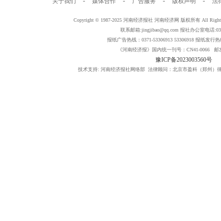
-
-
-
-
关于我们
媒体合作
广告服务
版权声明
法
Copyright © 1987-2025 河南经济报社 河南经济网 版权所有 All Rig
联系邮箱:jingjibao@qq.com 报社办公室电话:0371
报纸广告热线：0371-53306913 53306918 报纸发行热线：
《河南经济报》国内统一刊号：CN41-0066 邮发
豫ICP备2023003560号
技术支持: 河南经济报社网络部 法律顾问：北京市盈科（郑州）