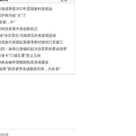
6项成果获2025年度国家科技奖励
照护师为啥“火”了
专家，中”
家科技奖看中原创新跃迁
分钱”传言背后 河南西瓜价差真相是啥
省党政代表团赴新疆考察对接对口支援工
洛阳：旅游公路编织起兴业富民的黄金纽带
社保卡“三城互通”意义几何
24条金融举措赋能制造强省建设
一勋章”获得者李连成载誉归来，为全省“
情链接