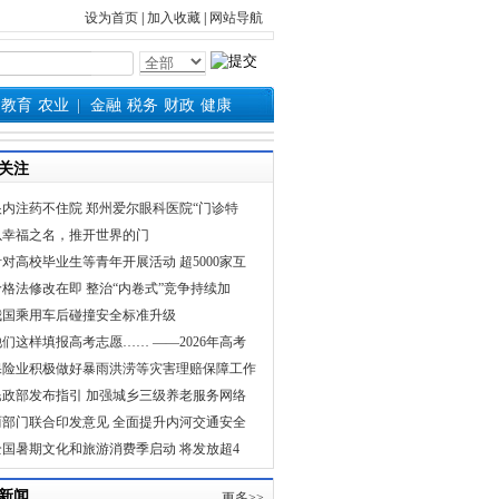
设为首页
|
加入收藏
|
网站导航
教育
农业
金融
税务
财政
健康
关注
眼内注药不住院 郑州爱尔眼科医院“门诊特
以幸福之名，推开世界的门
针对高校毕业生等青年开展活动 超5000家互
价格法修改在即 整治“内卷式”竞争持续加
我国乘用车后碰撞安全标准升级
他们这样填报高考志愿…… ——2026年高考
保险业积极做好暴雨洪涝等灾害理赔保障工作
民政部发布指引 加强城乡三级养老服务网络
两部门联合印发意见 全面提升内河交通安全
全国暑期文化和旅游消费季启动 将发放超4
新闻
更多>>