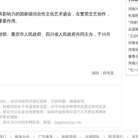
看中原创新跃迁
河南1
言背后 河南西瓜价差真相是啥
具影响力的国家级综合性文化艺术盛会，在繁荣文艺创作，
长期
表团赴新疆考察对接对口支援工
重要作用。
“河南
家科学技术奖励大会两院院士大
从国
游部、重庆市人民政府、四川省人民政府共同主办，于10月
”出文化IP群
“几
源装机突破1亿千瓦 占比近六成
河南
河南
”刷新港区速度
豫鲁
）意大利文物在豫开启亚洲首展
河南
三届常委会第二十次会议闭幕
“七
编辑：薛艳真
救灾工作作出重要指示
青岛三城联合发布社保卡居民服
明实践进基层”主题活动在郏县举
常委会第二十次会议开幕
济报社，未经河南经济报社授权，不得转载、摘编使用。
得者丨“炼油专家”陈俊武：科
媒体，转载目的在于传递更多信息，并不代表本网赞同其观点和对其真
，意在为公众提供免费服务。如稿件版权单位或个人不想在本网发
义现代化强国，关键在科技自立自
即将其撤除。
第十七轮争夺 两小组前四名格
30日内同本网联系。邮箱：jingjibao@qq.com
新“耕种”中原
硬核举措出炉 力促民间投资“
我们
-
媒体合作
-
广告服务
-
版权声明
-
法律团队
-
联系我们
-
友