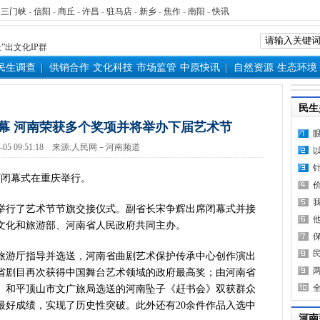
表团赴新疆考察对接对口支援工
-
三门峡
-
信阳
-
商丘
-
许昌
-
驻马店
-
新乡
-
焦作
-
南阳
-
快讯
家科学技术奖励大会两院院士大
”出文化IP群
源装机突破1亿千瓦 占比近六成
民生调查
供销合作
文化科技
市场监管
中原快讯
自然资源
生态环境
”刷新港区速度
）意大利文物在豫开启亚洲首展
民生
三届常委会第二十次会议闭幕
幕 河南荣获多个奖项并将举办下届艺术节
救灾工作作出重要指示
-05 09:51:18
来源:
人民网－河南频道
青岛三城联合发布社保卡居民服
明实践进基层”主题活动在郏县举
节闭幕式在重庆举行。
常委会第二十次会议开幕
得者丨“炼油专家”陈俊武：科
举行了艺术节节旗交接仪式。副省长宋争辉出席闭幕式并接
义现代化强国，关键在科技自立自
由文化和旅游部、河南省人民政府共同主办。
第十七轮争夺 两小组前四名格
旅游厅指导并选送，河南省曲剧艺术保护传承中心创作演出
新“耕种”中原
省剧目再次获得中国舞台艺术领域的政府最高奖；由河南省
硬核举措出炉 力促民间投资“
》和平顶山市文广旅局选送的河南坠子《赶书会》双获群众
防汛抗旱工作专题调度会召开
最好成绩，实现了历史性突破。此外还有20余件作品入选中
变了中国人民的前途命运”——
河南