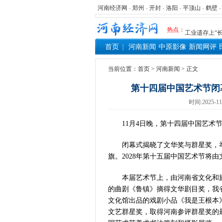
河南省党政代
河南经济网
-
郑州
-
开封
-
洛阳
-
平顶山
-
鹤壁
习近平出席国
热点：
工业遗存上“长
河南可再生能
首页
河南新闻
中原影像
新闻网评
三个“没想到
336件（组
当前位置：
首页
>
河南新闻
> 正文
河南省政协十
第十四届中国艺术节闭
习近平对防汛
时间:2025-11
郑州、济南、
2026年“文
11月4日晚，第十四届中国艺术
省政协十三届
“七一勋章”获
闭幕式揭晓了文华奖与群星奖，
“建设社会主
旗。2028年第十五届中国艺术节将
豫篮联赛结束
本届艺术节上，由河南省文化和
算力，正在重
的曲剧《鲁镇》摘得文华剧目奖，我
河南省二十条
文化馆出品的戏剧小品《我是王根本
河南省主汛期
文艺群星奖，取得河南参评群星奖的
“从根本上改