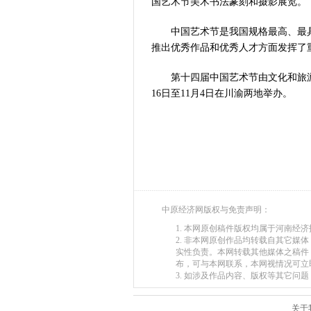
国艺术节美术书法篆刻和摄影展览。
从国家科技奖
“几分钱”传
中国艺术节是我国规格最高、最
河南省党政代
推出优秀作品和优秀人才方面发挥了
习近平出席国
第十四届中国艺术节由文化和旅
工业遗存上“长
16日至11月4日在川渝两地举办。
河南可再生能
三个“没想到
336件（组
河南省政协十
习近平对防汛
郑州、济南、
2026年“文
中原经济网版权与免责声明：
省政协十三届
1. 本网原创稿件版权均属于河南经
“七一勋章”获
2. 非本网原创作品均转载自其它
实性负责。本网转载其他媒体之稿件
“建设社会主
布，可与本网联系，本网视情况可立
豫篮联赛结束
3. 如涉及作品内容、版权等其它问题，请在
算力，正在重
河南省二十条
关于