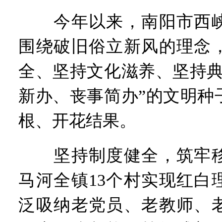
河南省党政代表团赴新疆考
今年以来，南阳市西峡
习近平出席国家科学技术奖
工业遗存上“长”出文化IP群
围绕破旧俗立新风的理念
河南可再生能源装机突破1亿
三个“没想到”刷新港区速度
全、坚持文化滋养、坚持典
336件（组）意大利文物在
河南省政协十三届常委会第
新办、丧事简办”的文明种
习近平对防汛救灾工作作出
郑州、济南、青岛三城联合
根、开花结果。
2026年“文明实践进基层”
省政协十三届常委会第二十
“七一勋章”获得者丨“炼油
坚持制度健全，筑牢移
“建设社会主义现代化强国
豫篮联赛结束第十七轮争夺
马河全镇13个村实现红白
算力，正在重新“耕种”中原
河南省二十条硬核举措出炉 
泛吸纳老党员、老教师、
河南省主汛期防汛抗旱工作
“从根本上改变了中国人民的