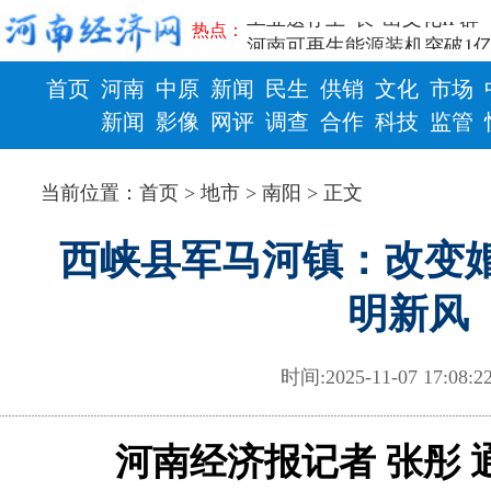
工业遗存上“长”出文化IP群
热点：
河南可再生能源装机突破1亿
三个“没想到”刷新港区速度
首页
河南
中原
新闻
民生
供销
文化
市场
336件（组）意大利文物在
新闻
影像
网评
调查
合作
科技
监管
河南省政协十三届常委会第
习近平对防汛救灾工作作出
财政
健康
郑州、济南、青岛三城联合
当前位置：
首页
>
地市
>
南阳
> 正文
2026年“文明实践进基层”
省政协十三届常委会第二十
西峡县军马河镇：改变婚
“七一勋章”获得者丨“炼油
“建设社会主义现代化强国
明新风
豫篮联赛结束第十七轮争夺
算力，正在重新“耕种”中原
河南省二十条硬核举措出炉 
时间:2025-11-07 17:08
河南省主汛期防汛抗旱工作
“从根本上改变了中国人民的
从国家科技奖看中原创新跃
河南经济报记者 张彤 
“几分钱”传言背后 河南西