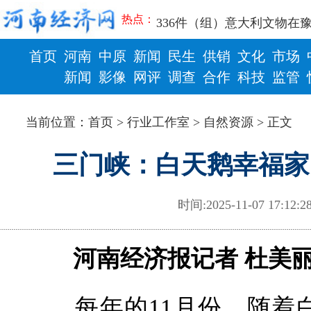
三个“没想到”刷新港区速度
热点：
336件（组）意大利文物在
河南省政协十三届常委会第
首页
河南
中原
新闻
民生
供销
文化
市场
习近平对防汛救灾工作作出
郑州、济南、青岛三城联合
新闻
影像
网评
调查
合作
科技
监管
2026年“文明实践进基层”
财政
健康
省政协十三届常委会第二十
当前位置：
首页
>
行业工作室
>
自然资源
> 正文
“七一勋章”获得者丨“炼油
“建设社会主义现代化强国
三门峡：白天鹅幸福家
豫篮联赛结束第十七轮争夺
算力，正在重新“耕种”中原
河南省二十条硬核举措出炉 
时间:2025-11-07 17:12
河南省主汛期防汛抗旱工作
“从根本上改变了中国人民的
从国家科技奖看中原创新跃
河南经济报记者 杜美
“几分钱”传言背后 河南西
河南省党政代表团赴新疆考
习近平出席国家科学技术奖
每年的11月份，随着白