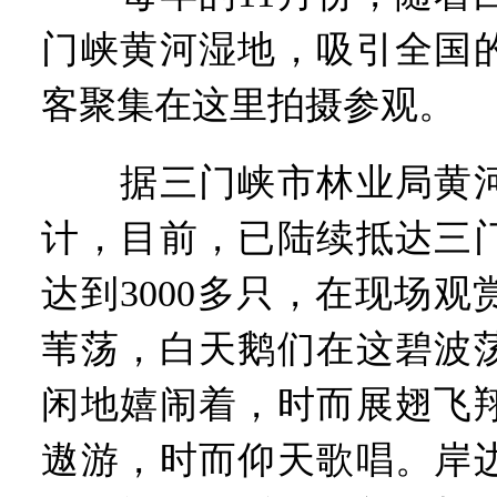
工业遗存上“长”出文化IP群
河南可再生能源装机突破1亿
门峡黄河湿地，吸引全国
三个“没想到”刷新港区速度
336件（组）意大利文物在
客聚集在这里拍摄参观。
河南省政协十三届常委会第
习近平对防汛救灾工作作出
据三门峡市林业局黄河
郑州、济南、青岛三城联合
2026年“文明实践进基层”
计，目前，已陆续抵达三
省政协十三届常委会第二十
“七一勋章”获得者丨“炼油
达到3000多只，在现场
“建设社会主义现代化强国
豫篮联赛结束第十七轮争夺
苇荡，白天鹅们在这碧波
算力，正在重新“耕种”中原
河南省二十条硬核举措出炉 
闲地嬉闹着，时而展翅飞
河南省主汛期防汛抗旱工作
“从根本上改变了中国人民的
遨游，时而仰天歌唱。岸