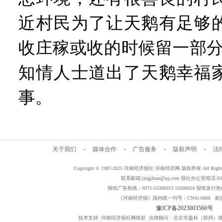
近村民为了让天鹅有足够
收庄稼或收的时候留一部分
知情人士道出了天鹅幸福
事。
-
-
-
-
关于我们
媒体合作
广告服务
版权声明
法
Copyright © 1987-2025 河南经济报社 河南经济网 版权所有 All Rig
联系邮箱:jingjibao@qq.com 报社办公室电话:0371
报纸广告热线：0371-53306913 53306918 报纸发行热线：
《河南经济报》国内统一刊号：CN41-0066 邮发
豫ICP备2023003560号
技术支持: 河南经济报社网络部 法律顾问：北京市盈科（郑州）