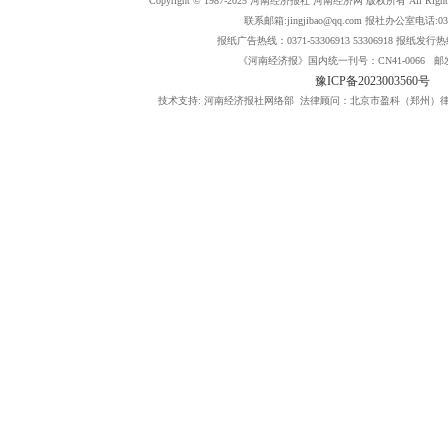
Copyright © 1987-2025 河南经济报社 河南经济网 版权所有 All Rig
联系邮箱:jingjibao@qq.com 报社办公室电话:0371
报纸广告热线：0371-53306913 53306918 报纸发行热线：
《河南经济报》国内统一刊号：CN41-0066 邮发
豫ICP备2023003560号
技术支持: 河南经济报社网络部 法律顾问：北京市盈科（郑州）