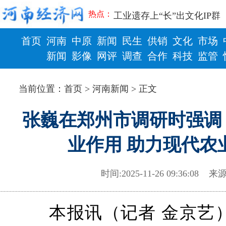
习近平出席国家科学技术奖
热点：
工业遗存上“长”出文化IP群
河南可再生能源装机突破1亿
首页
河南
中原
新闻
民生
供销
文化
市场
三个“没想到”刷新港区速度
336件（组）意大利文物在
新闻
影像
网评
调查
合作
科技
监管
河南省政协十三届常委会第
财政
健康
习近平对防汛救灾工作作出
当前位置：
首页
>
河南新闻
> 正文
郑州、济南、青岛三城联合
2026年“文明实践进基层”
张巍在郑州市调研时强调
省政协十三届常委会第二十
“七一勋章”获得者丨“炼油
业作用 助力现代农
“建设社会主义现代化强国
豫篮联赛结束第十七轮争夺
算力，正在重新“耕种”中原
时间:2025-11-26 09:36:08
来源
河南省二十条硬核举措出炉 
河南省主汛期防汛抗旱工作
“从根本上改变了中国人民的
本报讯（记者 金京艺）
从国家科技奖看中原创新跃