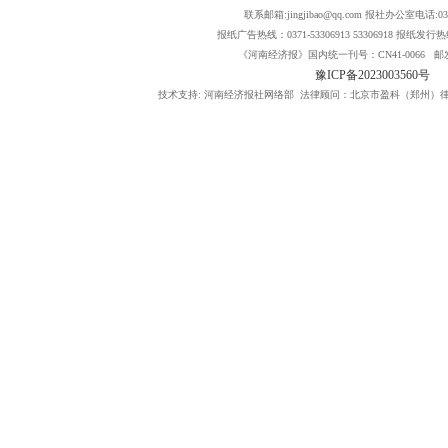
联系邮箱:jingjibao@qq.com 报社办公室电话:0371
报纸广告热线：0371-53306913 53306918 报纸发行热线：
《河南经济报》国内统一刊号：CN41-0066 邮发
豫ICP备2023003560号
技术支持: 河南经济报社网络部 法律顾问：北京市盈科（郑州）