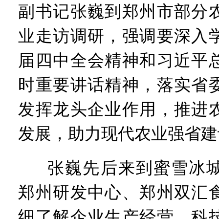
“几分钱”传言背后 河南西
副书记张巍到郑州市部分
河南省党政代表团赴新疆考
习近平出席国家科学技术奖
业走访调研，强调要深入
工业遗存上“长”出文化IP群
河南可再生能源装机突破1亿
届四中全会精神和习近平
三个“没想到”刷新港区速度
336件（组）意大利文物在
时重要讲话精神，落实省
河南省政协十三届常委会第
习近平对防汛救灾工作作出
发挥龙头企业作用，推进
郑州、济南、青岛三城联合
2026年“文明实践进基层”
发展，助力现代农业强省建
省政协十三届常委会第二十
“七一勋章”获得者丨“炼油
“建设社会主义现代化强国
张巍先后来到蜜雪冰
豫篮联赛结束第十七轮争夺
算力，正在重新“耕种”中原
郑州研发中心、郑州双汇
河南省二十条硬核举措出炉 
河南省主汛期防汛抗旱工作
细了解企业生产经营、科