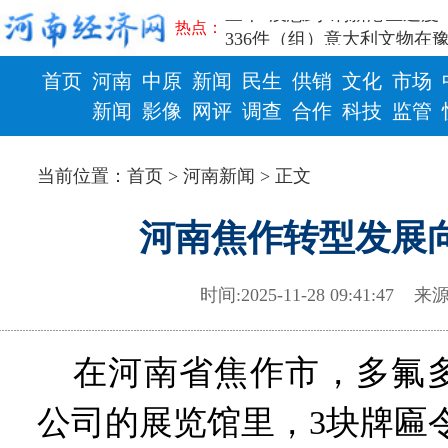
三个“没想到”刷新港区速度
热点：
336件（组）意大利文物在
河南省政协十三届常委会第
首页
河南
中原
新闻
民生
供销
文化
市场
习近平对防汛救灾工作作出
郑州、济南、青岛三城联合
新闻
影像
网评
调查
合作
科技
监管
2026年“文明实践进基层”
财政
健康
省政协十三届常委会第二十
当前位置：
首页
>
河南新闻
> 正文
“七一勋章”获得者丨“炼油
“建设社会主义现代化强国
河南焦作转型发展向
豫篮联赛结束第十七轮争夺
算力，正在重新“耕种”中原
河南省二十条硬核举措出炉 
时间:2025-11-28 09:41:47
来源
河南省主汛期防汛抗旱工作
“从根本上改变了中国人民的
从国家科技奖看中原创新跃
在河南省焦作市，多氟多
“几分钱”传言背后 河南西
河南省党政代表团赴新疆考
公司的展览馆里，3块牌匾
习近平出席国家科学技术奖