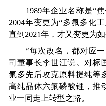
工业遗存上“长”出文化IP群
河南可再生能源装机突破1亿
1989年企业名称是“焦
三个“没想到”刷新港区速度
336件（组）意大利文物在
2004年变更为“多氟多化
河南省政协十三届常委会第
习近平对防汛救灾工作作出
直到2021年，才又变更为
郑州、济南、青岛三城联合
2026年“文明实践进基层”
“每次改名，都对应一次
省政协十三届常委会第二十
“七一勋章”获得者丨“炼油
司董事长李世江说。对标
“建设社会主义现代化强国
豫篮联赛结束第十七轮争夺
氟多先后攻克原料提纯等
算力，正在重新“耕种”中原
河南省二十条硬核举措出炉 
高纯晶体六氟磷酸锂，推动
河南省主汛期防汛抗旱工作
“从根本上改变了中国人民的
业一同走上转型之路。