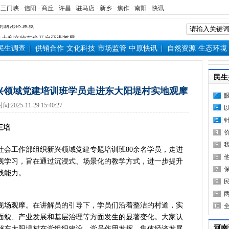
-
三门峡
-
信阳
-
商丘
-
许昌
-
驻马店
-
新乡
-
焦作
-
南阳
-
快讯
源装机突破1亿千瓦 占比近六成
”刷新港区速度
）意大利文物在豫开启亚洲首展
民生调查
供销合作
文化科技
市场监管
中原快讯
自然资源
生态环境
三届常委会第二十次会议闭幕
救灾工作作出重要指示
青岛三城联合发布社保卡居民服
民生
明实践进基层”主题活动在郏县举
兴领域党建培训班学员走进东大阳堤村实地观摩
常委会第二十次会议开幕
时间:2025-11-29 15:40:27
得者丨“炼油专家”陈俊武：科
义现代化强国，关键在科技自立自
王培
第十七轮争夺 两小组前四名格
社会工作部组织新兴领域党建专题培训班80余名学员，走进
新“耕种”中原
观学习，旨在通过沉浸式、场景化的教学方式，进一步提升
硬核举措出炉 力促民间投资“
践能力。
防汛抗旱工作专题调度会召开
变了中国人民的前途命运”——
看中原创新跃迁
场观摩。在讲解员的引导下，学员们沿着整洁的村道，实
言背后 河南西瓜价差真相是啥
面貌、产业发展和基层治理等方面发生的显著变化。大家认
表团赴新疆考察对接对口支援工
河南
解东大阳堤村在党组织建设、党员作用发挥、集体经济发展