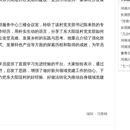
家科学技术奖励大会两院院士大
河南1
”出文化IP群
长期
源装机突破1亿千瓦 占比近六成
“河南
服务中心三楼会议室，聆听了该村党支部书记陈来胜的专
从国
”刷新港区速度
作经历，用朴实生动的语言，分享了东大阳堤村党支部如何
“几
）意大利文物在豫开启亚洲首展
众攻坚克难、发展乡村的实践与思考。他重点介绍了强化班
河南
三届常委会第二十次会议闭幕
式、发展特色产业等方面的探索历程和取得的成效，为学员
河南
救灾工作作出重要指示
豫鲁
青岛三城联合发布社保卡居民服
河南
员提供了直观学习先进经验的平台。大家纷纷表示，通过
明实践进基层”主题活动在郏县举
“七
野，启发了思路，增强了做好新兴领域党建工作的信心。下
常委会第二十次会议开幕
力把东大阳堤村的好经验、好做法转化为推动自身领域党建
得者丨“炼油专家”陈俊武：科
。
义现代化强国，关键在科技自立自
第十七轮争夺 两小组前四名格
新“耕种”中原
硬核举措出炉 力促民间投资“
编辑：冯雅楠
防汛抗旱工作专题调度会召开
变了中国人民的前途命运”——