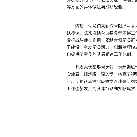
等方面的具体做法与成功经验。
习近平出席国
工业遗存上“长
河南可再生能
随后，学员们来到东大阳堤村党群
三个“没想到
题授课。陈来胜结合自身多年基层工
336件（组
发挥战斗堡垒作用，团结带领党员群
河南省政协十
子建设、激发党员活力、创新治理模
习近平对防汛
们提供了宝贵的基层党建工作范例。
郑州、济南、
此次东大阳堤村之行，为培训班学
2026年“文
实地看、现场听、深入学，拓宽了视
省政协十三届
一步，将认真消化吸收学习成果，努
“七一勋章”获
工作创新发展的具体行动和实际成效
“建设社会主
豫篮联赛结束
算力，正在重
河南省二十条
河南省主汛期
“从根本上改