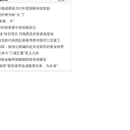
6项成果获2025年度国家科技奖励
照护师为啥“火”了
专家，中”
家科技奖看中原创新跃迁
分钱”传言背后 河南西瓜价差真相是啥
省党政代表团赴新疆考察对接对口支援工
洛阳：旅游公路编织起兴业富民的黄金纽带
社保卡“三城互通”意义几何
24条金融举措赋能制造强省建设
一勋章”获得者李连成载誉归来，为全省“