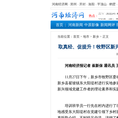
河南经济网
-
郑州
-
开封
-
洛阳
-
平顶山
-
鹤壁
河南可再生能
三个“没想到
热点：
336件（组
首页
河南新闻
中原影像
新闻网评
河南省政协十
习近平对防汛
当前位置：
首页
>
地市
>
新乡
> 正文
郑州、济南、
2026年“文
取真经、促提升！牧野区新
省政协十三届
“七一勋章”获
“建设社会主
河南经济报记者 崔新保 通讯员 
豫篮联赛结束
11月27日下午，新乡市牧野区委
算力，正在重
新乡县翟坡镇东大阳堤村进行实地参
河南省二十条
新兴领域党建工作者的理论素养和实
河南省主汛期
“从根本上改
从国家科技奖
培训班学员一行先在村内进行了现
“几分钱”传
地感受东大阳堤村在党建引领下乡村
河南省党政代
真听取介绍，不时驻足交流，详细了