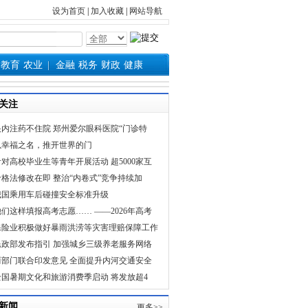
设为首页
|
加入收藏
|
网站导航
教育
农业
金融
税务
财政
健康
关注
眼内注药不住院 郑州爱尔眼科医院“门诊特
以幸福之名，推开世界的门
针对高校毕业生等青年开展活动 超5000家互
价格法修改在即 整治“内卷式”竞争持续加
我国乘用车后碰撞安全标准升级
他们这样填报高考志愿…… ——2026年高考
保险业积极做好暴雨洪涝等灾害理赔保障工作
民政部发布指引 加强城乡三级养老服务网络
两部门联合印发意见 全面提升内河交通安全
全国暑期文化和旅游消费季启动 将发放超4
新闻
更多>>