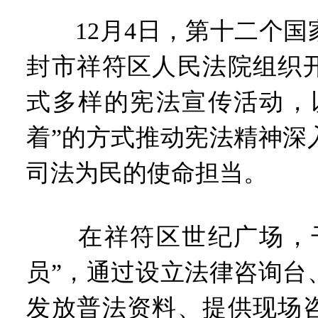
习近平出席国家科学技术奖
工业遗存上“长”出文化IP群
12月4日，第十二个国
河南可再生能源装机突破1亿
三个“没想到”刷新港区速度
封市祥符区人民法院组织
336件（组）意大利文物在
河南省政协十三届常委会第
式多样的宪法宣传活动，
习近平对防汛救灾工作作出
郑州、济南、青岛三城联合
着”的方式推动宪法精神深
2026年“文明实践进基层”
省政协十三届常委会第二十
司法为民的使命担当。
“七一勋章”获得者丨“炼油
“建设社会主义现代化强国
豫篮联赛结束第十七轮争夺
在祥符区世纪广场，干
算力，正在重新“耕种”中原
河南省二十条硬核举措出炉 
员”，通过设立法律咨询台
河南省主汛期防汛抗旱工作
“从根本上改变了中国人民的
发放普法资料、提供现场