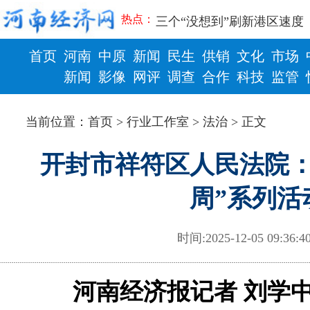
河南可再生能源装机突破1亿
热点：
三个“没想到”刷新港区速度
336件（组）意大利文物在
首页
河南
中原
新闻
民生
供销
文化
市场
河南省政协十三届常委会第
习近平对防汛救灾工作作出
新闻
影像
网评
调查
合作
科技
监管
郑州、济南、青岛三城联合
财政
健康
2026年“文明实践进基层”
当前位置：
首页
>
行业工作室
>
法治
> 正文
省政协十三届常委会第二十
“七一勋章”获得者丨“炼油
开封市祥符区人民法院：
“建设社会主义现代化强国
豫篮联赛结束第十七轮争夺
周”系列活
算力，正在重新“耕种”中原
河南省二十条硬核举措出炉 
河南省主汛期防汛抗旱工作
时间:2025-12-05 09:36
“从根本上改变了中国人民的
从国家科技奖看中原创新跃
“几分钱”传言背后 河南西
河南经济报记者 刘学
河南省党政代表团赴新疆考