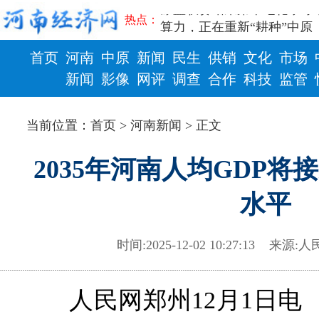
豫篮联赛结束第十七轮争夺
热点：
算力，正在重新“耕种”中原
河南省二十条硬核举措出炉 
首页
河南
中原
新闻
民生
供销
文化
市场
河南省主汛期防汛抗旱工作
“从根本上改变了中国人民的
新闻
影像
网评
调查
合作
科技
监管
从国家科技奖看中原创新跃
财政
健康
“几分钱”传言背后 河南西
当前位置：
首页
>
河南新闻
> 正文
河南省党政代表团赴新疆考
习近平出席国家科学技术奖
2035年河南人均GDP
工业遗存上“长”出文化IP群
河南可再生能源装机突破1亿
水平
三个“没想到”刷新港区速度
336件（组）意大利文物在
河南省政协十三届常委会第
时间:2025-12-02 10:27:13
来源:
人
习近平对防汛救灾工作作出
郑州、济南、青岛三城联合
2026年“文明实践进基层”
人民网郑州12月1日电
省政协十三届常委会第二十