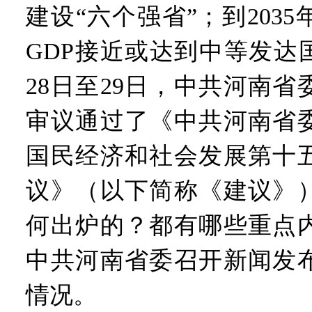
“七一勋章”获得者丨“炼油
建设“六个强省”；到203
“建设社会主义现代化强国
豫篮联赛结束第十七轮争夺
GDP接近或达到中等发达
算力，正在重新“耕种”中原
河南省二十条硬核举措出炉 
28日至29日，中共河南
河南省主汛期防汛抗旱工作
“从根本上改变了中国人民的
审议通过了《中共河南省
国民经济和社会发展第十
议》（以下简称《建议》
何出炉的？都有哪些重点内
中共河南省委召开新闻发
情况。