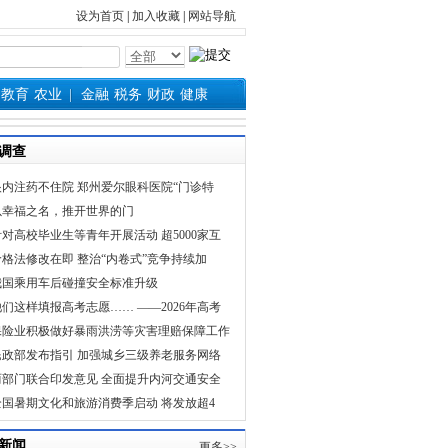
设为首页
|
加入收藏
|
网站导航
教育
农业
金融
税务
财政
健康
调查
眼内注药不住院 郑州爱尔眼科医院“门诊特
以幸福之名，推开世界的门
针对高校毕业生等青年开展活动 超5000家互
价格法修改在即 整治“内卷式”竞争持续加
我国乘用车后碰撞安全标准升级
他们这样填报高考志愿…… ——2026年高考
保险业积极做好暴雨洪涝等灾害理赔保障工作
民政部发布指引 加强城乡三级养老服务网络
两部门联合印发意见 全面提升内河交通安全
全国暑期文化和旅游消费季启动 将发放超4
新闻
更多>>