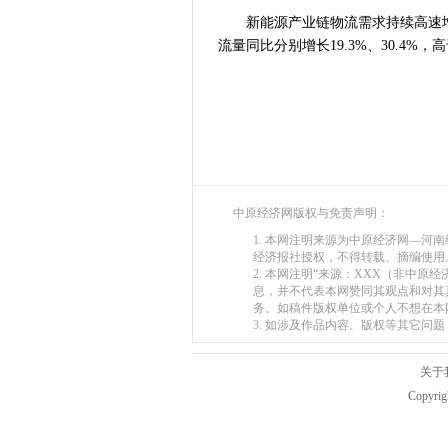
新能源产业链物流需求持续高速增长
流量同比分别增长19.3%、30.4%
中原经济网版权与免责声明：
1. 本网注明来源为中原经济网—
经济报社授权，不得转载、摘编使用
2. 本网注明“来源：XXX（非中
息，并不代表本网赞同其观点和对其
务。如稿件版权单位或个人不想在本
3. 如涉及作品内容、版权等其它问题，请在
关于
Copyr