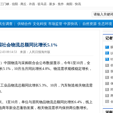
-
三门峡
-
信阳
-
商丘
-
许昌
-
驻马店
-
新乡
-
焦作
-
南阳
-
快讯
民生调查
供销合作
文化科技
市场监管
中原快讯
自然资源
生态环境
记者
国社会物流总额同比增长5.1%
12-03 09:14:53 来源：人民日报海外版
）中国物流与采购联合会公布数据显示，今年1至10月，全
长5.1%，10月当月同比增长4.8%。物流需求规模稳定增长，
业品物流总额同比增长5.3%。10月，汽车制造相关物流需
劲。
1至10月，单位与居民物品物流总额同比增长6.4%，线上
电商等新业态蓬勃发展，相关物流需求均保持两位数增长。
河南