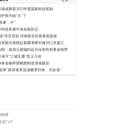
6项成果获2025年度国家科技奖励
照护师为啥“火”了
专家，中”
家科技奖看中原创新跃迁
分钱”传言背后 河南西瓜价差真相是啥
省党政代表团赴新疆考察对接对口支援工
洛阳：旅游公路编织起兴业富民的黄金纽带
社保卡“三城互通”意义几何
24条金融举措赋能制造强省建设
一勋章”获得者李连成载誉归来，为全省“
情链接
权威经济门户