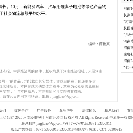
。10月，新能源汽车、汽车用锂离子电池等绿色产品物
河南1
，高于社会物流总额平均水平。
长期
“河南
从国
“几
河南
编辑：薛艳真
河南
豫鲁
河南
“七
河南经济报、中原经济网的稿件，版权均属于河南经济报社，未经河南
。
原经济网）”的作品，均转载自其它媒体，转载目的在于传递更多信
真实性负责。本网转载其他媒体之稿件，意在为公众提供免费服
网发布，可与本网联系，本网视情况可立即将其撤除。
30日内同本网联系。邮箱：jingjibao@qq.com
我们
-
媒体合作
-
广告服务
-
版权声明
-
法律团队
-
联系我们
-
友
ight © 1987-2025 河南经济报社 河南经济网 版权所有 All Rights Reserved. 中原第一
联系邮箱:jingjibao@qq.com 报社办公室电话:0371-53306911
报纸广告热线：0371-53306913 53306918 报纸发行热线：0371-53306915