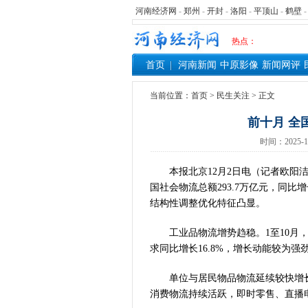
河南经济网
-
郑州
-
开封
-
洛阳
-
平顶山
-
鹤壁
热点：
首页
河南新闻
中原影像
新闻网评
当前位置：
首页
>
民生关注
> 正文
前十月 全
时间：2025-
本报北京12月2日电（记者欧阳洁
国社会物流总额293.7万亿元，同比增
结构性调整优化特征凸显。
工业品物流增势趋稳。1至10月，工
求同比增长16.8%，增长动能较为强
单位与居民物品物流延续较快增长。
消费物流持续活跃，即时零售、直播