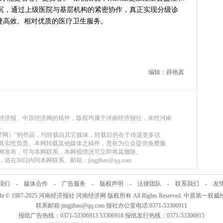
沉，通过上级医院与基层机构的紧密协作，真正实现分级诊
捷高效、相对优质的医疗卫生服务。
编辑：薛艳真
河南经济报、中原经济网的稿件，版权均属于河南经济报社，未经河南
。
原经济网）”的作品，均转载自其它媒体，转载目的在于传递更多信
真实性负责。本网转载其他媒体之稿件，意在为公众提供免费服
网发布，可与本网联系，本网视情况可立即将其撤除。
30日内同本网联系。邮箱：jingjibao@qq.com
我们
-
媒体合作
-
广告服务
-
版权声明
-
法律团队
-
联系我们
-
友
ight © 1987-2025 河南经济报社 河南经济网 版权所有 All Rights Reserved. 中原第一
联系邮箱:jingjibao@qq.com 报社办公室电话:0371-53306911
报纸广告热线：0371-53306913 53306918 报纸发行热线：0371-53306915