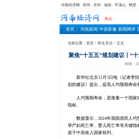
河南经济网
-
郑州
-
开封
-
洛阳
-
平顶山
-
鹤壁
热点：
首页
河南新闻
中原影像
新闻网评
当前位置：
首页
>
民生关注
> 正文
聚焦“十五五”规划建议丨“
时间：20
新华社北京12月3日电（记者李恒
划的建议》提出，提高人均预期寿命
人均预期寿命，是衡量一个国家或
指标。
数据显示，2024年我国居民人均预
孕产妇死亡率、婴儿死亡率等关键指
居于中高收入国家前列。