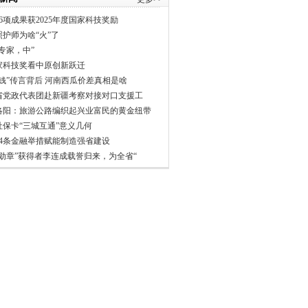
6项成果获2025年度国家科技奖励
照护师为啥“火”了
专家，中”
家科技奖看中原创新跃迁
分钱”传言背后 河南西瓜价差真相是啥
省党政代表团赴新疆考察对接对口支援工
洛阳：旅游公路编织起兴业富民的黄金纽带
社保卡“三城互通”意义几何
24条金融举措赋能制造强省建设
一勋章”获得者李连成载誉归来，为全省“