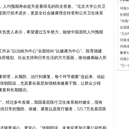
，人均预期寿命提升是看得见的民生答卷。”北京大学公共卫
河南1
是医疗技术进步，更是全社会健康理念转变和公共卫生体系
长期
“河南
从国
负责人表示，希望通过五年努力，能使中国居民人均预期
“几
河南
河南
从“以治病为中心”全面转向“以健康为中心”。陈育德建
豫鲁
穿政府规划、社会支持和日常生活的方方面面，推动健康融入所
河南
。
“七
管理，从预防、治疗到康复，每个环节都要“连起来、动起
长张朝阳说，尤其要在基层加强精准健康干预，让群众少得
康复和长期随访。
。经过多年发展，我国基层医疗卫生体系相对健全，现有
供日常的预防、保健、康复以及医疗服务，525.7万名基层医
能更省心、更安心。”张朝阳说，未来应更加注重公益性和