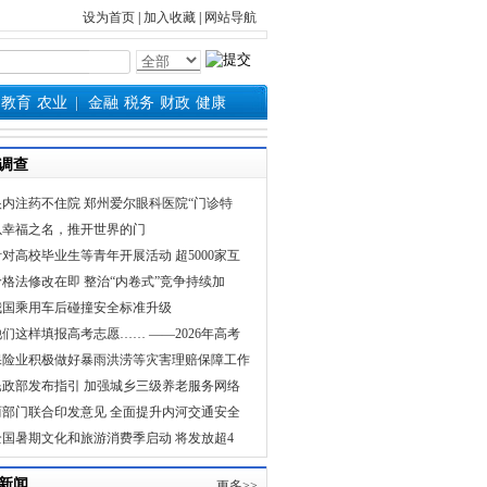
设为首页
|
加入收藏
|
网站导航
教育
农业
金融
税务
财政
健康
调查
眼内注药不住院 郑州爱尔眼科医院“门诊特
以幸福之名，推开世界的门
针对高校毕业生等青年开展活动 超5000家互
价格法修改在即 整治“内卷式”竞争持续加
我国乘用车后碰撞安全标准升级
他们这样填报高考志愿…… ——2026年高考
保险业积极做好暴雨洪涝等灾害理赔保障工作
民政部发布指引 加强城乡三级养老服务网络
两部门联合印发意见 全面提升内河交通安全
全国暑期文化和旅游消费季启动 将发放超4
新闻
更多>>