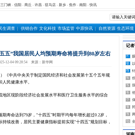
-
三门峡
-
信阳
-
商丘
-
许昌
-
驻马店
-
新乡
-
焦作
-
南阳
-
快讯
民生调查
供销合作
文化科技
市场监管
中原快讯
自然资源
生态环境
记者
十五五”我国居民人均预期寿命将提升到80岁左右
25-12-04 09:28:54 来源：新华网
）《中共中央关于制定国民经济和社会发展第十五个五年规
和人民健康水平。
地区现阶段经济社会发展水平和医疗卫生服务水平的综合
期寿命达到79岁，“十四五”时期平均每年增长超过0.2岁，
标持续改善，居民主要健康指标提前实现“十四五”规划目标，
河南