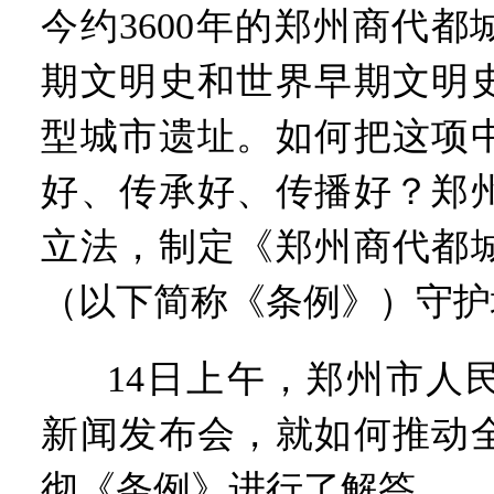
“七一勋章”获得者丨“炼油
今约3600年的郑州商代
“建设社会主义现代化强国
豫篮联赛结束第十七轮争夺
期文明史和世界早期文明
算力，正在重新“耕种”中原
河南省二十条硬核举措出炉 
型城市遗址。如何把这项
河南省主汛期防汛抗旱工作
“从根本上改变了中国人民的
好、传承好、传播好？郑
立法，制定《郑州商代都
（以下简称《条例》）守护
14日上午，郑州市人
新闻发布会，就如何推动
彻《条例》进行了解答。