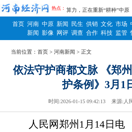
豫篮联赛结束第十七轮争夺
热点：
算力，正在重新“耕种”中原
河南省二十条硬核举措出炉 
首页
河南
中原
新闻
民生
供销
文化
市场
河南省主汛期防汛抗旱工作
“从根本上改变了中国人民的
新闻
影像
网评
调查
合作
科技
监管
从国家科技奖看中原创新跃
财政
健康
“几分钱”传言背后 河南西
当前位置：
首页
>
河南新闻
> 正文
河南省党政代表团赴新疆考
习近平出席国家科学技术奖
依法守护商都文脉 《郑
工业遗存上“长”出文化IP群
河南可再生能源装机突破1亿
护条例》3月1
三个“没想到”刷新港区速度
336件（组）意大利文物在
河南省政协十三届常委会第
时间:2026-01-15 09:42:13
来源:
人
习近平对防汛救灾工作作出
郑州、济南、青岛三城联合
2026年“文明实践进基层”
人民网郑州1月14日电
省政协十三届常委会第二十