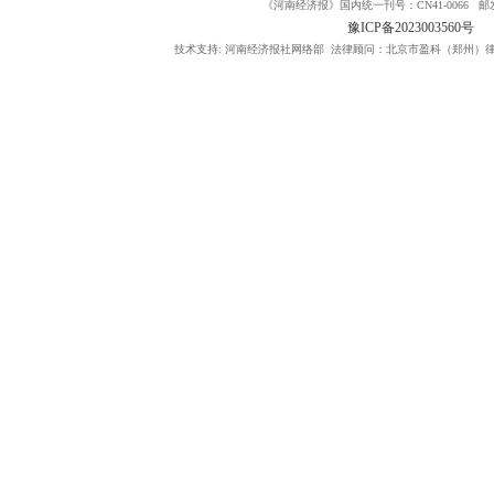
《河南经济报》国内统一刊号：CN41-0066 邮发
豫ICP备2023003560号
技术支持: 河南经济报社网络部 法律顾问：北京市盈科（郑州）