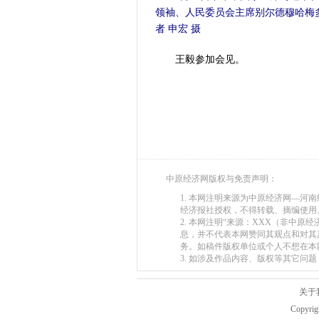
领袖、人民委员会主席别尔德穆哈梅
者 申宏 摄
王毅参加会见。
中原经济网版权与免责声明：
1. 本网注明来源为中原经济网—
经济报社授权，不得转载、摘编使用
2. 本网注明“来源：XXX（非中
息，并不代表本网赞同其观点和对其
务。如稿件版权单位或个人不想在本
3. 如涉及作品内容、版权等其它问题，请在
关于
Copyr