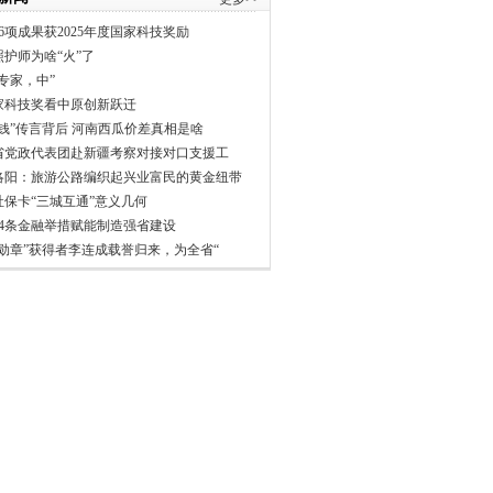
6项成果获2025年度国家科技奖励
照护师为啥“火”了
专家，中”
家科技奖看中原创新跃迁
分钱”传言背后 河南西瓜价差真相是啥
省党政代表团赴新疆考察对接对口支援工
洛阳：旅游公路编织起兴业富民的黄金纽带
社保卡“三城互通”意义几何
24条金融举措赋能制造强省建设
一勋章”获得者李连成载誉归来，为全省“