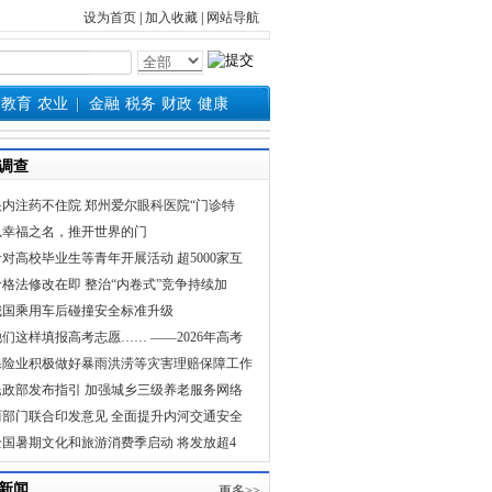
设为首页
|
加入收藏
|
网站导航
教育
农业
金融
税务
财政
健康
调查
眼内注药不住院 郑州爱尔眼科医院“门诊特
以幸福之名，推开世界的门
针对高校毕业生等青年开展活动 超5000家互
价格法修改在即 整治“内卷式”竞争持续加
我国乘用车后碰撞安全标准升级
他们这样填报高考志愿…… ——2026年高考
保险业积极做好暴雨洪涝等灾害理赔保障工作
民政部发布指引 加强城乡三级养老服务网络
两部门联合印发意见 全面提升内河交通安全
全国暑期文化和旅游消费季启动 将发放超4
新闻
更多>>