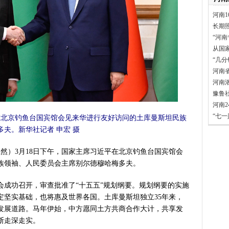
河南1
长期
“河南
从国
“几
河南
河南
豫鲁
河南
“七
北京钓鱼台国宾馆会见来华进行友好访问的土库曼斯坦民族
夫。新华社记者 申宏 摄
然）3月18日下午，国家主席习近平在北京钓鱼台国宾馆会
族领袖、人民委员会主席别尔德穆哈梅多夫。
功召开，审查批准了“十五五”规划纲要。规划纲要的实施
定坚实基础，也将惠及世界各国。土库曼斯坦独立35年来，
发展道路。马年伊始，中方愿同土方共商合作大计，共享发
断走深走实。