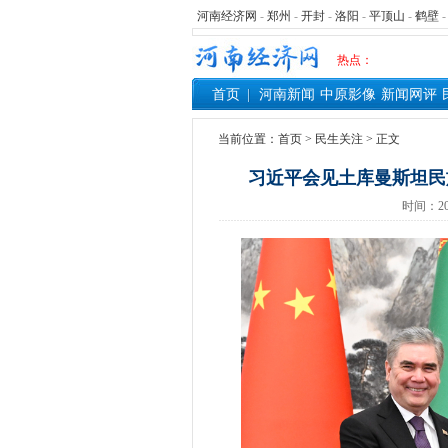
河南经济网
-
郑州
-
开封
-
洛阳
-
平顶山
-
鹤壁
热点：
首页
河南新闻
中原影像
新闻网评
当前位置：
首页
>
民生关注
> 正文
习近平会见土库曼斯坦民
时间：20