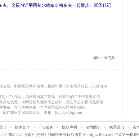
多夫。这是习近平同别尔德穆哈梅多夫一起散步。新华社记
编辑：薛艳真
河南经济报、中原经济网的稿件，版权均属于河南经济报社，未经河南
。
原经济网）”的作品，均转载自其它媒体，转载目的在于传递更多信
真实性负责。本网转载其他媒体之稿件，意在为公众提供免费服
网发布，可与本网联系，本网视情况可立即将其撤除。
30日内同本网联系。邮箱：jingjibao@qq.com
我们
-
媒体合作
-
广告服务
-
版权声明
-
法律团队
-
联系我们
-
友
ight © 1987-2025 河南经济报社 河南经济网 版权所有 All Rights Reserved. 中原第一