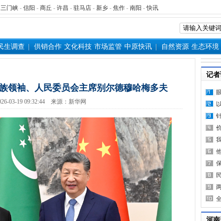
-
三门峡
-
信阳
-
商丘
-
许昌
-
驻马店
-
新乡
-
焦作
-
南阳
-
快讯
民生调查
供销合作
文化科技
市场监管
中原快讯
自然资源
生态环境
记者
族领袖、人民委员会主席别尔德穆哈梅多夫
26-03-19 09:32:44 来源：新华网
河南