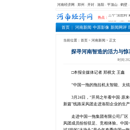
河南经济网
-
郑州
-
开封
-
洛阳
-
平顶山
-
鹤壁
河南可再生能
三个“没想到
热点：
336件（组
首页
河南新闻
中原影像
新闻网评
河南省政协十
习近平对防汛
当前位置：
首页
>
河南新闻
> 正文
郑州、济南、
2026年“文
探寻河南智造的活力与惊
省政协十三届
时间:202
“七一勋章”获
“建设社会主
□本报全媒体记者 郑棋文 王鑫
豫篮联赛结束
“中国一拖的拖拉机太智能、太炫
算力，正在重
河南省二十条
3月24日，“开局之年看中国·原来
河南省主汛期
新篇”线路采风团走进洛阳企业的生
“从根本上改
从国家科技奖
走进中国一拖集团有限公司厂区，
“几分钱”传
风团成员纷纷驻足、竞相体验。中国
河南省党政代
过1吨的“大块头”是今年春季中国一拖