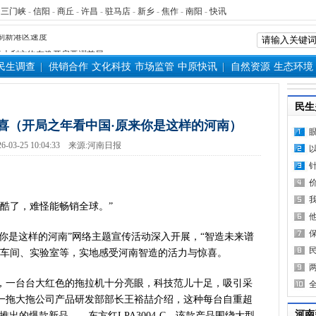
-
三门峡
-
信阳
-
商丘
-
许昌
-
驻马店
-
新乡
-
焦作
-
南阳
-
快讯
源装机突破1亿千瓦 占比近六成
”刷新港区速度
）意大利文物在豫开启亚洲首展
民生调查
供销合作
文化科技
市场监管
中原快讯
自然资源
生态环境
三届常委会第二十次会议闭幕
救灾工作作出重要指示
青岛三城联合发布社保卡居民服
民生
明实践进基层”主题活动在郏县举
喜（开局之年看中国·原来你是这样的河南）
常委会第二十次会议开幕
6-03-25 10:04:33
来源:
河南日报
得者丨“炼油专家”陈俊武：科
义现代化强国，关键在科技自立自
第十七轮争夺 两小组前四名格
酷了，难怪能畅销全球。”
新“耕种”中原
硬核举措出炉 力促民间投资“
你是这样的河南”网络主题宣传活动深入开展，“智造未来谱
防汛抗旱工作专题调度会召开
产车间、实验室等，实地感受河南智造的活力与惊喜。
变了中国人民的前途命运”——
看中原创新跃迁
一台台大红色的拖拉机十分亮眼，科技范儿十足，吸引采
言背后 河南西瓜价差真相是啥
一拖大拖公司产品研发部部长王裕喆介绍，这种每台自重超
表团赴新疆考察对接对口支援工
河南
推出的爆款新品——东方红LPA3004-C，该款产品围绕大型