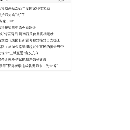
6项成果获2025年度国家科技奖励
照护师为啥“火”了
专家，中”
家科技奖看中原创新跃迁
分钱”传言背后 河南西瓜价差真相是啥
省党政代表团赴新疆考察对接对口支援工
洛阳：旅游公路编织起兴业富民的黄金纽带
社保卡“三城互通”意义几何
24条金融举措赋能制造强省建设
一勋章”获得者李连成载誉归来，为全省“