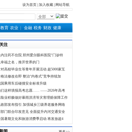
设为首页
|
加入收藏
|
网站导航
教育
农业
金融
税务
财政
健康
关注
眼内注药不住院 郑州爱尔眼科医院“门诊特
以幸福之名，推开世界的门
针对高校毕业生等青年开展活动 超5000家互
价格法修改在即 整治“内卷式”竞争持续加
我国乘用车后碰撞安全标准升级
他们这样填报高考志愿…… ——2026年高考
保险业积极做好暴雨洪涝等灾害理赔保障工作
民政部发布指引 加强城乡三级养老服务网络
两部门联合印发意见 全面提升内河交通安全
全国暑期文化和旅游消费季启动 将发放超4
新闻
更多>>