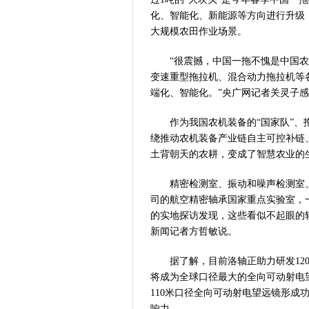
化、智能化、新能源等方向进行升级
习近平出席国
大规模农田作业场景。
工业遗存上“长
河南可再生能
“很震撼，中国一拖不愧是中国农
三个“没想到
变速重型拖拉机、混合动力拖拉机等
336件（组
端化、智能化。”央广网记者关灵子
河南省政协十
习近平对防汛
作为我国农机装备的“国家队”、拖
郑州、济南、
绕推动农机装备产业链自主可控补链
2026年“文
土背朝天的农耕，变成了智慧农业的
省政协十三届
精密检测室、振动和噪声检测室、
“七一勋章”获
司的航空精密轴承国家重点实验室，
“建设社会主
的实地探访发现，这些看似不起眼的
豫篮联赛结束
新闻记者方哲敏说。
算力，正在重
河南省二十条
据了解，目前洛轴正助力研发120米
河南省主汛期
将成为全球口径最大的全向可动射电望
“从根本上改
110米口径全向可动射电望远镜形成
响力。