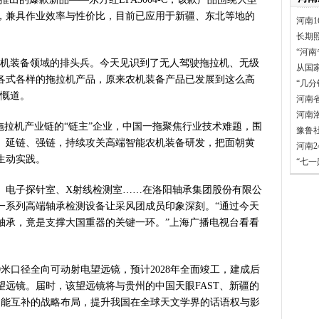
，兼具作业效率与性价比，目前已应用于新疆、东北等地的
家科学技术奖励大会两院院士大
河南1
”出文化IP群
长期
源装机突破1亿千瓦 占比近六成
“河南
机装备领域的排头兵。今天见识到了无人驾驶拖拉机、无级
从国
”刷新港区速度
各式各样的拖拉机产品，原来农机装备产品已发展到这么高
“几
）意大利文物在豫开启亚洲首展
感慨道。
河南
三届常委会第二十次会议闭幕
河南
救灾工作作出重要指示
拉机产业链的“链主”企业，中国一拖聚焦行业技术难题，围
豫鲁
青岛三城联合发布社保卡居民服
、延链、强链，持续攻关高端智能农机装备研发，把面朝黄
河南
明实践进基层”主题活动在郏县举
生动实践。
“七
常委会第二十次会议开幕
电子探针室、X射线检测室……在洛阳轴承集团股份有限公
得者丨“炼油专家”陈俊武：科
一系列高端轴承检测设备让采风团成员印象深刻。“通过今天
义现代化强国，关键在科技自立自
轴承，竟是支撑大国重器的关键一环。”上海广播电视台看看
第十七轮争夺 两小组前四名格
新“耕种”中原
硬核举措出炉 力促民间投资“
口径全向可动射电望远镜，预计2028年全面竣工，建成后
防汛抗旱工作专题调度会召开
远镜。届时，该望远镜将与贵州的中国天眼FAST、新疆的
变了中国人民的前途命运”——
功能互补的战略布局，提升我国在全球天文学界的话语权与影