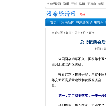
河南经济网
-
郑州
-
开封
-
洛阳
-
平顶山
-
鹤壁
热点：
首页
河南新闻
中原影像
新闻网评
当前位置：
首页
>
民生关注
> 正文
总书记两会后
时间：20
全国两会闭幕不久，国家第十五个
往河北雄安新区调研。
察看启动区建设进展，考察中国华
雄安新区高质量建设和发展座谈会…
量。
第一，定了就要落实，一步一步
规划已定，重在落实。习近平总书