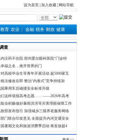
设为首页
|
加入收藏
|
网站导航
教育
农业
金融
税务
财政
健康
调查
眼内注药不住院 郑州爱尔眼科医院“门诊特
以幸福之名，推开世界的门
针对高校毕业生等青年开展活动 超5000家互
价格法修改在即 整治“内卷式”竞争持续加
我国乘用车后碰撞安全标准升级
他们这样填报高考志愿…… ——2026年高考
保险业积极做好暴雨洪涝等灾害理赔保障工作
民政部发布指引 加强城乡三级养老服务网络
两部门联合印发意见 全面提升内河交通安全
全国暑期文化和旅游消费季启动 将发放超4
新闻
更多>>