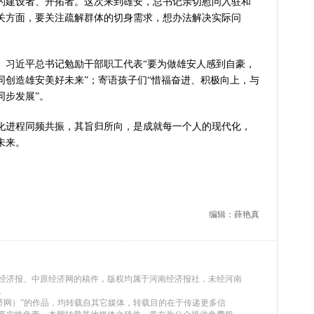
建设者、开拓者。这次来到雄安，总书记亲切慰问入驻和
关方面，要关注疏解群体的切身需求，想办法解决实际问
习近平总书记勉励干部职工代表“要为做雄安人感到自豪，
同创造雄安美好未来”；寄语孩子们“惜福奋进、积极向上，与
同步发展”。
进程同频共振，其旨归所向，是成就每一个人的现代化，
未来。
编辑：薛艳真
河南经济报、中原经济网的稿件，版权均属于河南经济报社，未经河南
。
原经济网）”的作品，均转载自其它媒体，转载目的在于传递更多信