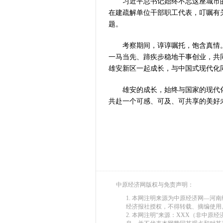
习近平总书记始终不忘这座城市的
在建疏解单位干部职工代表，叮嘱有
题。
考察期间，谆谆嘱托，饱含真情。
一马当先、蹄疾步稳地干事创业，共
雄安新区一起成长，与中国式现代化
雄安的成长，始终与国家的现代化
共赴一个可感、可及、可共享的美好
中原经济网版权与免责声明：
1. 本网注明来源为中原经济网—
经济报社授权，不得转载、摘编使用
2. 本网注明“来源：XXX（非中