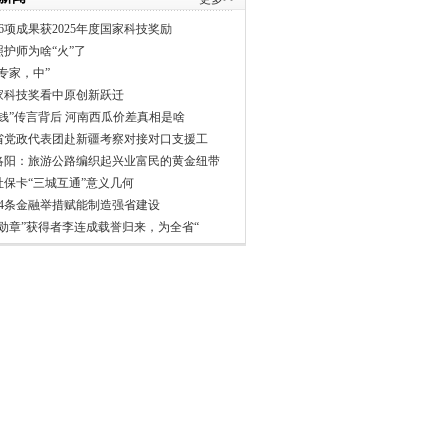
6项成果获2025年度国家科技奖励
照护师为啥“火”了
专家，中”
家科技奖看中原创新跃迁
分钱”传言背后 河南西瓜价差真相是啥
省党政代表团赴新疆考察对接对口支援工
洛阳：旅游公路编织起兴业富民的黄金纽带
社保卡“三城互通”意义几何
24条金融举措赋能制造强省建设
一勋章”获得者李连成载誉归来，为全省“