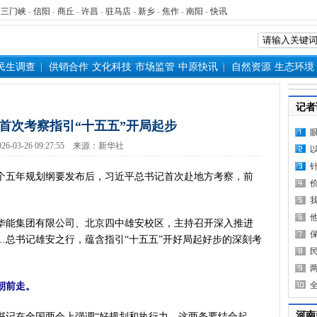
-
三门峡
-
信阳
-
商丘
-
许昌
-
驻马店
-
新乡
-
焦作
-
南阳
-
快讯
民生调查
供销合作
文化科技
市场监管
中原快讯
自然资源
生态环境
记者
首次考察指引“十五五”开局起步
26-03-26 09:27:55 来源：新华社
五年规划纲要发布后，习近平总书记首次赴地方考察，前
能集团有限公司、北京四中雄安校区，主持召开深入推进
…总书记雄安之行，蕴含指引“十五五”开好局起好步的深刻考
朝前走。
河南
记在全国两会上强调“好规划和执行力，这两条要结合起