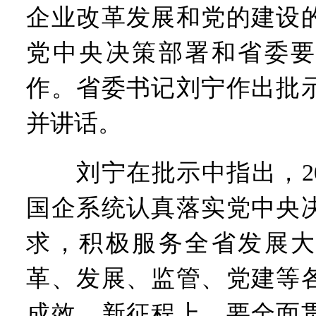
习近平出席国家科学技术奖
企业改革发展和党的建设
工业遗存上“长”出文化IP群
河南可再生能源装机突破1亿
党中央决策部署和省委要
三个“没想到”刷新港区速度
336件（组）意大利文物在
作。省委书记刘宁作出批
河南省政协十三届常委会第
习近平对防汛救灾工作作出
并讲话。
郑州、济南、青岛三城联合
2026年“文明实践进基层”
省政协十三届常委会第二十
刘宁在批示中指出，20
“七一勋章”获得者丨“炼油
“建设社会主义现代化强国
国企系统认真落实党中央
豫篮联赛结束第十七轮争夺
算力，正在重新“耕种”中原
求，积极服务全省发展大
河南省二十条硬核举措出炉 
河南省主汛期防汛抗旱工作
革、发展、监管、党建等
“从根本上改变了中国人民的
成效。新征程上，要全面