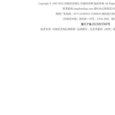
Copyright © 1987-2025 河南经济报社 河南经济网 版权所有 All Rig
联系邮箱:jingjibao@qq.com 报社办公室电话:0371
报纸广告热线：0371-53306913 53306918 报纸发行热线：
《河南经济报》国内统一刊号：CN41-0066 邮发
豫ICP备2023003560号
技术支持: 河南经济报社网络部 法律顾问：北京市盈科（郑州）