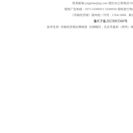
联系邮箱:jingjibao@qq.com 报社办公室电话:0371
报纸广告热线：0371-53306913 53306918 报纸发行热线：
《河南经济报》国内统一刊号：CN41-0066 邮发
豫ICP备2023003560号
技术支持: 河南经济报社网络部 法律顾问：北京市盈科（郑州）