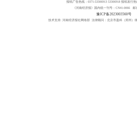
报纸广告热线：0371-53306913 53306918 报纸发行热线：
《河南经济报》国内统一刊号：CN41-0066 邮发
豫ICP备2023003560号
技术支持: 河南经济报社网络部 法律顾问：北京市盈科（郑州）