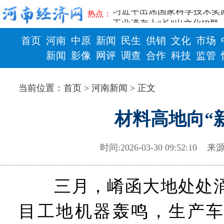
习近平出席国家科学技术奖
热点：
工业遗存上“长”出文化IP群
河南可再生能源装机突破1亿
首页
河南
中原
新闻
民生
供销
文化
市场
三个“没想到”刷新港区速度
新闻
影像
网评
调查
合作
科技
监管
336件（组）意大利文物在
河南省政协十三届常委会第
财政
健康
习近平对防汛救灾工作作出
当前位置：
首页
>
河南新闻
> 正文
郑州、济南、青岛三城联合
2026年“文明实践进基层”
材料高地向“
省政协十三届常委会第二十
“七一勋章”获得者丨“炼油
“建设社会主义现代化强国
时间:2026-03-30 09:52:10
来源
豫篮联赛结束第十七轮争夺
算力，正在重新“耕种”中原
河南省二十条硬核举措出炉 
三月，崤函大地处处涌
河南省主汛期防汛抗旱工作
“从根本上改变了中国人民的
目工地机器轰鸣，生产车
从国家科技奖看中原创新跃