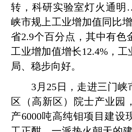
“几分钱”传言背后 河南西
转，科研实验室灯火通明…
河南省党政代表团赴新疆考
习近平出席国家科学技术奖
峡市规上工业增加值同比增长
工业遗存上“长”出文化IP群
河南可再生能源装机突破1亿
省2.9个百分点，其中有
三个“没想到”刷新港区速度
336件（组）意大利文物在
工业增加值增长12.4%，
河南省政协十三届常委会第
习近平对防汛救灾工作作出
局、稳步向好。
郑州、济南、青岛三城联合
2026年“文明实践进基层”
3月25日，走进三门峡
省政协十三届常委会第二十
“七一勋章”获得者丨“炼油
区（高新区）院士产业园
“建设社会主义现代化强国
豫篮联赛结束第十七轮争夺
产6000吨高纯钼项目建
算力，正在重新“耕种”中原
河南省二十条硬核举措出炉 
工正酣，一派热火朝天的建
河南省主汛期防汛抗旱工作