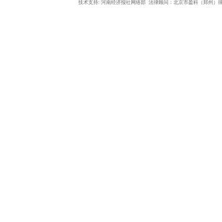
技术支持: 河南经济报社网络部 法律顾问：北京市盈科（郑州）