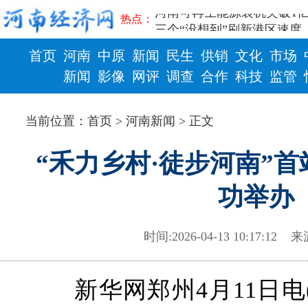
河南可再生能源装机突破1亿
热点：
三个“没想到”刷新港区速度
336件（组）意大利文物在
首页
河南
中原
新闻
民生
供销
文化
市场
河南省政协十三届常委会第
习近平对防汛救灾工作作出
新闻
影像
网评
调查
合作
科技
监管
郑州、济南、青岛三城联合
财政
健康
2026年“文明实践进基层”
当前位置：
首页
>
河南新闻
> 正文
省政协十三届常委会第二十
“七一勋章”获得者丨“炼油
“禾力乡村·徒步河南”
“建设社会主义现代化强国
豫篮联赛结束第十七轮争夺
功举办
算力，正在重新“耕种”中原
河南省二十条硬核举措出炉 
河南省主汛期防汛抗旱工作
时间:2026-04-13 10:17:12
来
“从根本上改变了中国人民的
从国家科技奖看中原创新跃
“几分钱”传言背后 河南西
新华网郑州4月11日电(
河南省党政代表团赴新疆考