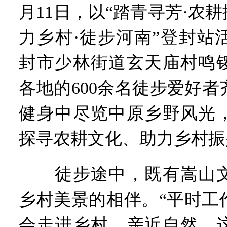
习近平出席国家科学技术奖
月11日，以“踏青寻芳·农耕
工业遗存上“长”出文化IP群
河南可再生能源装机突破1亿
力乡村·徒步河南”登封站
三个“没想到”刷新港区速度
336件（组）意大利文物在
封市少林街道玄天庙村鸣
河南省政协十三届常委会第
习近平对防汛救灾工作作出
各地的600余名徒步爱好
郑州、济南、青岛三城联合
2026年“文明实践进基层”
健身中尽览中原乡野风光
省政协十三届常委会第二十
“七一勋章”获得者丨“炼油
探寻农耕文化、助力乡村振
“建设社会主义现代化强国
豫篮联赛结束第十七轮争夺
算力，正在重新“耕种”中原
徒步途中，既有嵩山文
河南省二十条硬核举措出炉 
河南省主汛期防汛抗旱工作
乡村美景的相伴。“平时工
“从根本上改变了中国人民的
会走进乡村、亲近自然，