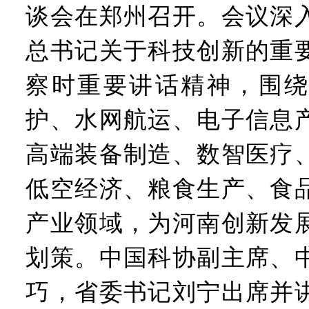
工业遗存上“长”出文化IP群
谈会在郑州召开。会议深
河南可再生能源装机突破1亿
三个“没想到”刷新港区速度
总书记关于科技创新的重
336件（组）意大利文物在
河南省政协十三届常委会第
察时重要讲话精神，围绕
习近平对防汛救灾工作作出
郑州、济南、青岛三城联合
护、水网航运、电子信息
2026年“文明实践进基层”
省政协十三届常委会第二十
高端装备制造、数智医疗
“七一勋章”获得者丨“炼油
“建设社会主义现代化强国
低空经济、粮食生产、食
豫篮联赛结束第十七轮争夺
算力，正在重新“耕种”中原
产业领域，为河南创新发
河南省二十条硬核举措出炉 
河南省主汛期防汛抗旱工作
划策。中国科协副主席、
“从根本上改变了中国人民的
巧，省委书记刘宁出席并