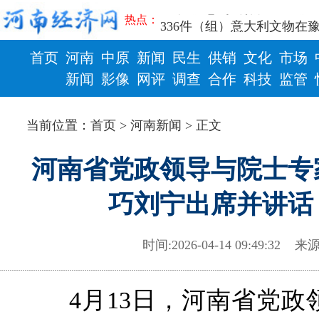
三个“没想到”刷新港区速度
热点：
336件（组）意大利文物在
河南省政协十三届常委会第
首页
河南
中原
新闻
民生
供销
文化
市场
习近平对防汛救灾工作作出
郑州、济南、青岛三城联合
新闻
影像
网评
调查
合作
科技
监管
2026年“文明实践进基层”
财政
健康
省政协十三届常委会第二十
当前位置：
首页
>
河南新闻
> 正文
“七一勋章”获得者丨“炼油
“建设社会主义现代化强国
河南省党政领导与院士专
豫篮联赛结束第十七轮争夺
算力，正在重新“耕种”中原
巧刘宁出席并讲话
河南省二十条硬核举措出炉 
河南省主汛期防汛抗旱工作
“从根本上改变了中国人民的
时间:2026-04-14 09:49:32
来源
从国家科技奖看中原创新跃
“几分钱”传言背后 河南西
河南省党政代表团赴新疆考
4月13日，河南省党
习近平出席国家科学技术奖