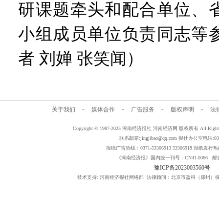
研课题牵头和配合单位、
小组成员单位负责同志等
者 刘婵 张笑闻）
-
-
-
-
关于我们
媒体合作
广告服务
版权声明
法
Copyright © 1987-2025 河南经济报社 河南经济网 版权所有 All Rig
联系邮箱:jingjibao@qq.com 报社办公室电话:0371
报纸广告热线：0371-53306913 53306918 报纸发行热线：
《河南经济报》国内统一刊号：CN41-0066 邮发
豫ICP备2023003560号
技术支持: 河南经济报社网络部 法律顾问：北京市盈科（郑州）