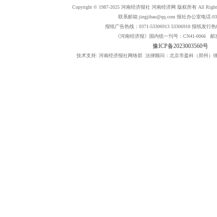
Copyright © 1987-2025 河南经济报社 河南经济网 版权所有 All Rig
联系邮箱:jingjibao@qq.com 报社办公室电话:0371
报纸广告热线：0371-53306913 53306918 报纸发行热线：
《河南经济报》国内统一刊号：CN41-0066 邮发
豫ICP备2023003560号
技术支持: 河南经济报社网络部 法律顾问：北京市盈科（郑州）