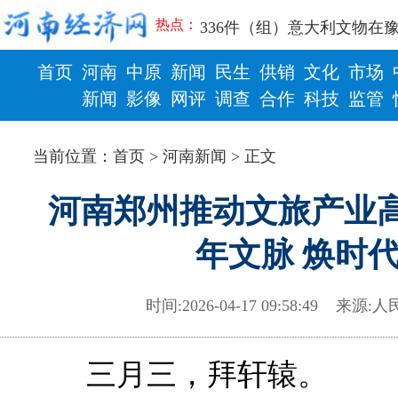
336件（组）意大利文物在
热点：
河南省政协十三届常委会第
习近平对防汛救灾工作作出
首页
河南
中原
新闻
民生
供销
文化
市场
郑州、济南、青岛三城联合
新闻
影像
网评
调查
合作
科技
监管
2026年“文明实践进基层”
财政
健康
省政协十三届常委会第二十
“七一勋章”获得者丨“炼油
当前位置：
首页
>
河南新闻
> 正文
“建设社会主义现代化强国
豫篮联赛结束第十七轮争夺
河南郑州推动文旅产业高
算力，正在重新“耕种”中原
河南省二十条硬核举措出炉 
年文脉 焕时
河南省主汛期防汛抗旱工作
“从根本上改变了中国人民的
从国家科技奖看中原创新跃
时间:2026-04-17 09:58:49
来源:
人
“几分钱”传言背后 河南西
河南省党政代表团赴新疆考
三月三，拜轩辕。
习近平出席国家科学技术奖
工业遗存上“长”出文化IP群