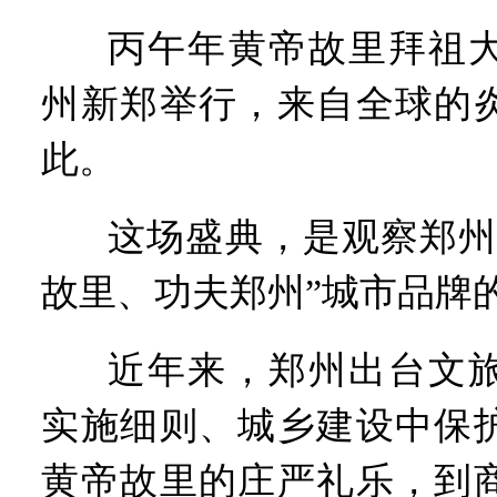
河南可再生能源装机突破1亿
丙午年黄帝故里拜祖
三个“没想到”刷新港区速度
336件（组）意大利文物在
州新郑举行，来自全球的
河南省政协十三届常委会第
习近平对防汛救灾工作作出
此。
郑州、济南、青岛三城联合
2026年“文明实践进基层”
省政协十三届常委会第二十
这场盛典，是观察郑州
“七一勋章”获得者丨“炼油
“建设社会主义现代化强国
故里、功夫郑州”城市品牌
豫篮联赛结束第十七轮争夺
算力，正在重新“耕种”中原
河南省二十条硬核举措出炉 
近年来，郑州出台文
河南省主汛期防汛抗旱工作
“从根本上改变了中国人民的
实施细则、城乡建设中保
黄帝故里的庄严礼乐，到