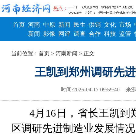
三个“没想到”刷新港区速度
热点：
336件（组）意大利文物在
河南省政协十三届常委会第
首页
河南
中原
新闻
民生
供销
文化
市场
习近平对防汛救灾工作作出
新闻
影像
网评
调查
合作
科技
监管
郑州、济南、青岛三城联合
2026年“文明实践进基层”
财政
健康
省政协十三届常委会第二十
当前位置：
首页
>
河南新闻
> 正文
“七一勋章”获得者丨“炼油
“建设社会主义现代化强国
王凯到郑州调研先进
豫篮联赛结束第十七轮争夺
算力，正在重新“耕种”中原
河南省二十条硬核举措出炉 
时间:2026-04-17 09:59:40
来源
河南省主汛期防汛抗旱工作
“从根本上改变了中国人民的
4月16日，省长王凯
从国家科技奖看中原创新跃
“几分钱”传言背后 河南西
区调研先进制造业发展情况
河南省党政代表团赴新疆考
习近平出席国家科学技术奖