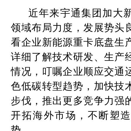
工业遗存上“长”出文化IP群
近年来宇通集团加大
河南可再生能源装机突破1亿
三个“没想到”刷新港区速度
领域布局力度，发展势头
336件（组）意大利文物在
河南省政协十三届常委会第
看企业新能源重卡底盘生
习近平对防汛救灾工作作出
郑州、济南、青岛三城联合
详细了解技术研发、生产
2026年“文明实践进基层”
省政协十三届常委会第二十
情况，叮嘱企业顺应交通
“七一勋章”获得者丨“炼油
“建设社会主义现代化强国
色低碳转型趋势，加快技
豫篮联赛结束第十七轮争夺
算力，正在重新“耕种”中原
步伐，推出更多竞争力强
河南省二十条硬核举措出炉 
河南省主汛期防汛抗旱工作
开拓海外市场，不断塑造
“从根本上改变了中国人民的
势。