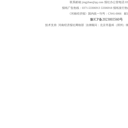
联系邮箱:jingjibao@qq.com 报社办公室电话:0371
报纸广告热线：0371-53306913 53306918 报纸发行热线：
《河南经济报》国内统一刊号：CN41-0066 邮发
豫ICP备2023003560号
技术支持: 河南经济报社网络部 法律顾问：北京市盈科（郑州）