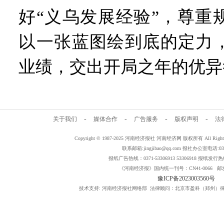
好“义乌发展经验”，尊重
以一张蓝图绘到底的定力
业绩，交出开局之年的优异
-
-
-
-
关于我们
媒体合作
广告服务
版权声明
法
Copyright © 1987-2025 河南经济报社 河南经济网 版权所有 All Rig
联系邮箱:jingjibao@qq.com 报社办公室电话:0371
报纸广告热线：0371-53306913 53306918 报纸发行热线：
《河南经济报》国内统一刊号：CN41-0066 邮发
豫ICP备2023003560号
技术支持: 河南经济报社网络部 法律顾问：北京市盈科（郑州）