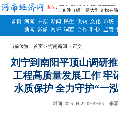
三个“没想到”刷新港区速度
热点：
336件（组）意大利文物在
河南省政协十三届常委会第
首页
河南
中原
新闻
民生
供销
文化
市场
习近平对防汛救灾工作作出
郑州、济南、青岛三城联合
新闻
影像
网评
调查
合作
科技
监管
2026年“文明实践进基层”
财政
健康
省政协十三届常委会第二十
当前位置：
首页
>
河南新闻
> 正文
“七一勋章”获得者丨“炼油
“建设社会主义现代化强国
刘宁到南阳平顶山调研推
豫篮联赛结束第十七轮争夺
算力，正在重新“耕种”中原
工程高质量发展工作 牢
河南省二十条硬核举措出炉 
河南省主汛期防汛抗旱工作
水质保护 全力守护“一
“从根本上改变了中国人民的
从国家科技奖看中原创新跃
“几分钱”传言背后 河南西
时间:2026-04-27 09:49:53
来源
河南省党政代表团赴新疆考
习近平出席国家科学技术奖