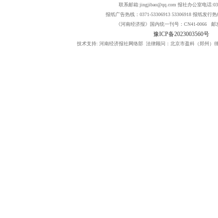
联系邮箱:jingjibao@qq.com 报社办公室电话:0371
报纸广告热线：0371-53306913 53306918 报纸发行热线：
《河南经济报》国内统一刊号：CN41-0066 邮发
豫ICP备2023003560号
技术支持: 河南经济报社网络部 法律顾问：北京市盈科（郑州）