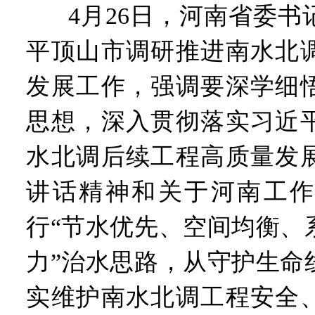
工业遗存上“长”出文化IP群
4月26日，河南省委
河南可再生能源装机突破1亿
三个“没想到”刷新港区速度
平顶山市调研推进南水北
336件（组）意大利文物在
河南省政协十三届常委会第
发展工作，强调要深学细
习近平对防汛救灾工作作出
郑州、济南、青岛三城联合
思想，深入贯彻落实习近
2026年“文明实践进基层”
省政协十三届常委会第二十
水北调后续工程高质量发
“七一勋章”获得者丨“炼油
“建设社会主义现代化强国
讲话精神和关于河南工作
豫篮联赛结束第十七轮争夺
算力，正在重新“耕种”中原
行“节水优先、空间均衡、
河南省二十条硬核举措出炉 
河南省主汛期防汛抗旱工作
力”治水思路，从守护生命
“从根本上改变了中国人民的
实维护南水北调工程安全