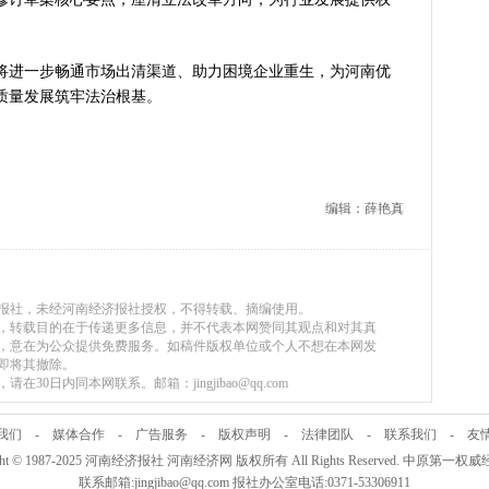
变了中国人民的前途命运”——
将进一步畅通市场出清渠道、助力困境企业重生，为河南优
质量发展筑牢法治根基。
编辑：薛艳真
济报社，未经河南经济报社授权，不得转载、摘编使用。
媒体，转载目的在于传递更多信息，并不代表本网赞同其观点和对其真
，意在为公众提供免费服务。如稿件版权单位或个人不想在本网发
即将其撤除。
30日内同本网联系。邮箱：jingjibao@qq.com
我们
-
媒体合作
-
广告服务
-
版权声明
-
法律团队
-
联系我们
-
友
ight © 1987-2025 河南经济报社 河南经济网 版权所有 All Rights Reserved. 中原第一
联系邮箱:jingjibao@qq.com 报社办公室电话:0371-53306911