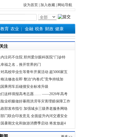
设为首页
|
加入收藏
|
网站导航
教育
农业
金融
税务
财政
健康
关注
眼内注药不住院 郑州爱尔眼科医院“门诊特
以幸福之名，推开世界的门
针对高校毕业生等青年开展活动 超5000家互
价格法修改在即 整治“内卷式”竞争持续加
我国乘用车后碰撞安全标准升级
他们这样填报高考志愿…… ——2026年高考
保险业积极做好暴雨洪涝等灾害理赔保障工作
民政部发布指引 加强城乡三级养老服务网络
两部门联合印发意见 全面提升内河交通安全
全国暑期文化和旅游消费季启动 将发放超4
新闻
更多>>