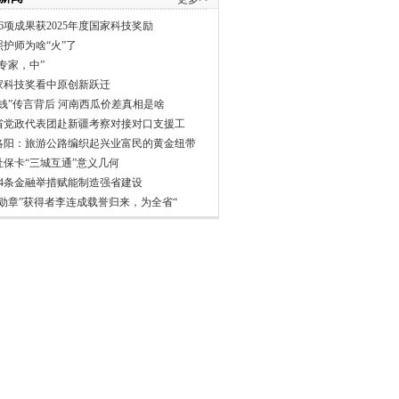
6项成果获2025年度国家科技奖励
照护师为啥“火”了
专家，中”
家科技奖看中原创新跃迁
分钱”传言背后 河南西瓜价差真相是啥
省党政代表团赴新疆考察对接对口支援工
洛阳：旅游公路编织起兴业富民的黄金纽带
社保卡“三城互通”意义几何
24条金融举措赋能制造强省建设
一勋章”获得者李连成载誉归来，为全省“