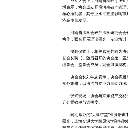
成立大会上，河南省民政厅正式
“几分钱”传
增表示，协会成立开启河南破产管理
河南省党政代
核心推动者，其专业水平直接影响审
习近平出席国
济高质量发展。
工业遗存上“长
河南可再生能
河南省法学会破产法学研究会会
协作，联合开展理论研究、专业培训
三个“没想到
336件（组
揭牌仪式上，相关嘉宾共同为协
河南省政协十
誉会长聘书。随后召开的协会第一届
习近平对防汛
理事会、监事会成员，完善组织架构
郑州、济南、
2026年“文
协会会长刘学志表示，协会将履
省政协十三届
实务难题，以法治与专业力量助力困
“七一勋章”获
仪式现场，协会与京东资产交易
“建设社会主
升处置效率与透明度。
豫篮联赛结束
算力，正在重
同期举办的“大豫讲堂”业务培
河南省二十条
阳光，上海交通大学凯原法学院特聘
河南省主汛期
破产立法逻辑等内容开展讲座，解读