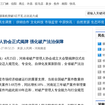
家科学技术奖励大会两院院士大
-
三门峡
-
信阳
-
商丘
-
许昌
-
驻马店
-
新乡
-
焦作
-
南阳
-
快讯
”出文化IP群
源装机突破1亿千瓦 占比近六成
”刷新港区速度
民生调查
供销合作
文化科技
市场监管
中原快讯
自然资源
生态环境
）意大利文物在豫开启亚洲首展
三届常委会第二十次会议闭幕
民生
救灾工作作出重要指示
人协会正式揭牌 强化破产法治保障
青岛三城联合发布社保卡居民服
-27 09:52:25
来源:
人民网－河南频道
明实践进基层”主题活动在郏县举
常委会第二十次会议开幕
王佩）4月25日，河南省破产管理人协会成立大会暨揭牌仪式在
得者丨“炼油专家”陈俊武：科
业迈入规范化、专业化、自律化发展新阶段，全省破产法治
义现代化强国，关键在科技自立自
第十七轮争夺 两小组前四名格
新“耕种”中原
是市场经济稳健运行的重要支撑。当前全国破产案件数量持
关案件3.69万件，同比增长18%，河南近三年破产案件审理量
硬核举措出炉 力促民间投资“
结案件均超此前10年总和，对破产管理人专业能力与行业规范
防汛抗旱工作专题调度会召开
变了中国人民的前途命运”——
看中原创新跃迁
河南