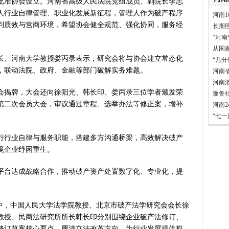
批准协会设立。河南省高级人民法院党组成员、副院长李志
言背后 河南西瓜价差真相是啥
人行业自律管理、职业化发展新征程，管理人作为破产程序
河南1
表团赴新疆考察对接对口支援工
判质效与营商环境，希望协会健全规范、强化协同，服务经
长期
家科学技术奖励大会两院院士大
“河南
”出文化IP群
从国
源装机突破1亿千瓦 占比近六成
长、河南大学教授娄丙录表示，研究会将与协会建立常态化
“几
，联动法院、政府、金融等部门破解实务难题。
”刷新港区速度
河南
河南
）意大利文物在豫开启亚洲首展
会揭牌，大会还向徐阳光、韩长印、娄丙录三位学者颁发荣
豫鲁
三届常委会第二十次会议闭幕
第二次会员大会，审议通过章程、选举办法等修正案，增补
河南
救灾工作作出重要指示
。
“七
青岛三城联合发布社保卡居民服
明实践进基层”主题活动在郏县举
行行业自律与服务职能，搭建多方沟通桥梁，高效解决破产
常委会第二十次会议开幕
境企业纾困重生。
得者丨“炼油专家”陈俊武：科
平台达成战略合作，推动破产资产处置数字化、专业化，提
义现代化强国，关键在科技自立自
第十七轮争夺 两小组前四名格
新“耕种”中原
训中，中国人民大学法学院教授、北京市破产法学研究会会长徐
硬核举措出炉 力促民间投资“
教授、民商法研究所所长韩长印分别围绕企业破产法修订、
防汛抗旱工作专题调度会召开
修订草案核心要点，厘清立法改革方向，为行业发展提供权