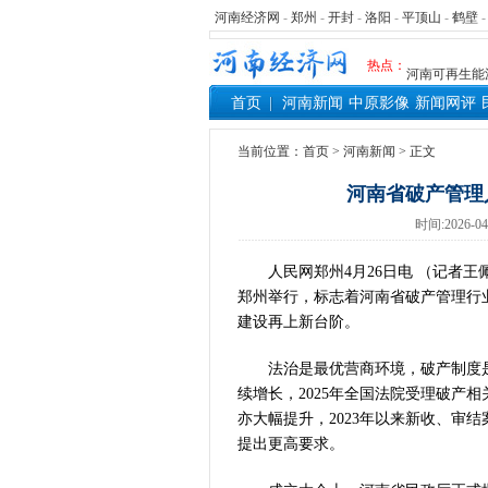
习近平出席国
河南经济网
-
郑州
-
开封
-
洛阳
-
平顶山
-
鹤壁
工业遗存上“长
热点：
河南可再生能
三个“没想到
首页
河南新闻
中原影像
新闻网评
336件（组
河南省政协十
当前位置：
首页
>
河南新闻
> 正文
习近平对防汛
河南省破产管理
郑州、济南、
时间:2026-04
2026年“文
省政协十三届
人民网郑州4月26日电 （记者
“七一勋章”获
郑州举行，标志着河南省破产管理行
“建设社会主
建设再上新台阶。
豫篮联赛结束
算力，正在重
法治是最优营商环境，破产制度
续增长，2025年全国法院受理破产相
河南省二十条
亦大幅提升，2023年以来新收、审
河南省主汛期
提出更高要求。
“从根本上改
从国家科技奖