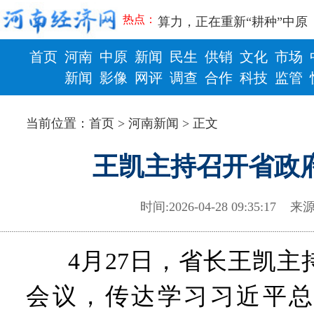
豫篮联赛结束第十七轮争夺
热点：
算力，正在重新“耕种”中原
河南省二十条硬核举措出炉 
首页
河南
中原
新闻
民生
供销
文化
市场
河南省主汛期防汛抗旱工作
“从根本上改变了中国人民的
新闻
影像
网评
调查
合作
科技
监管
从国家科技奖看中原创新跃
财政
健康
“几分钱”传言背后 河南西
当前位置：
首页
>
河南新闻
> 正文
河南省党政代表团赴新疆考
习近平出席国家科学技术奖
王凯主持召开省政
工业遗存上“长”出文化IP群
河南可再生能源装机突破1亿
三个“没想到”刷新港区速度
时间:2026-04-28 09:35:17
来源
336件（组）意大利文物在
河南省政协十三届常委会第
习近平对防汛救灾工作作出
4月27日，省长王凯
郑州、济南、青岛三城联合
2026年“文明实践进基层”
会议，传达学习习近平总
省政协十三届常委会第二十