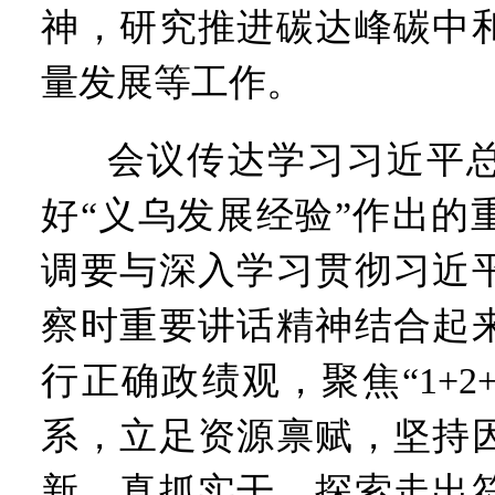
“七一勋章”获得者丨“炼油
神，研究推进碳达峰碳中
“建设社会主义现代化强国
豫篮联赛结束第十七轮争夺
量发展等工作。
算力，正在重新“耕种”中原
河南省二十条硬核举措出炉 
河南省主汛期防汛抗旱工作
会议传达学习习近平
“从根本上改变了中国人民的
好“义乌发展经验”作出的
调要与深入学习贯彻习近
察时重要讲话精神结合起
行正确政绩观，聚焦“1+2+
系，立足资源禀赋，坚持
新、真抓实干，探索走出