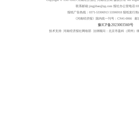
联系邮箱:jingjibao@qq.com 报社办公室电话:0371
报纸广告热线：0371-53306913 53306918 报纸发行热线：
《河南经济报》国内统一刊号：CN41-0066 邮发
豫ICP备2023003560号
技术支持: 河南经济报社网络部 法律顾问：北京市盈科（郑州）