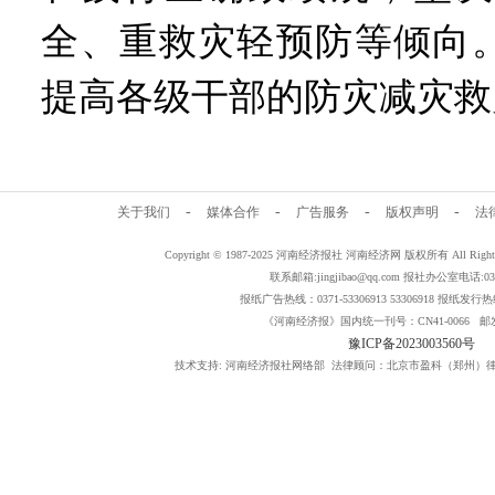
全、重救灾轻预防等倾向
提高各级干部的防灾减灾救
-
-
-
-
关于我们
媒体合作
广告服务
版权声明
法
Copyright © 1987-2025 河南经济报社 河南经济网 版权所有 All Rig
联系邮箱:jingjibao@qq.com 报社办公室电话:0371
报纸广告热线：0371-53306913 53306918 报纸发行热线：
《河南经济报》国内统一刊号：CN41-0066 邮发
豫ICP备2023003560号
技术支持: 河南经济报社网络部 法律顾问：北京市盈科（郑州）