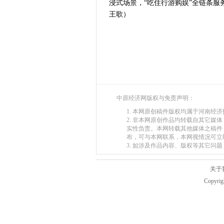
浸式场景，“吃住行游购娱”全链条
河南省主汛期
王歌）
“从根本上改
中原经济网版权与免责声明：
1. 本网原创稿件版权均属于河南经
2. 非本网原创作品均转载自其它
实性负责。本网转载其他媒体之稿件
布，可与本网联系，本网视情况可立
3. 如涉及作品内容、版权等其它问题，请在
关于
Copyr