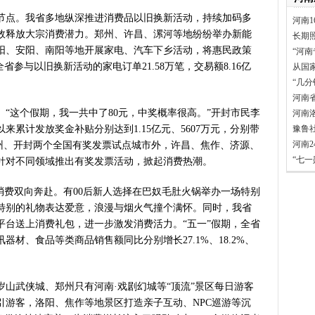
看中原创新跃迁
节点。我省多地纵深推进消费品以旧换新活动，持续加码多
河南1
言背后 河南西瓜价差真相是啥
效释放大宗消费潜力。郑州、许昌、漯河等地纷纷举办新能
长期
表团赴新疆考察对接对口支援工
阳、安阳、南阳等地开展家电、汽车下乡活动，将惠民政策
“河南
家科学技术奖励大会两院院士大
省参与以旧换新活动的家电订单21.58万笔，交易额8.16亿
从国
”出文化IP群
“几
源装机突破1亿千瓦 占比近六成
河南
“这个假期，我一共中了80元，中奖概率很高。”开封市民李
”刷新港区速度
河南
累计发放奖金补贴分别达到1.15亿元、5607万元，分别带
豫鲁
）意大利文物在豫开启亚洲首展
河南
了郑州、开封两个全国有奖发票试点城市外，许昌、焦作、济源、
三届常委会第二十次会议闭幕
“七
针对不同领域推出有奖发票活动，掀起消费热潮。
救灾工作作出重要指示
青岛三城联合发布社保卡居民服
消费双向奔赴。有00后新人选择在巴奴毛肚火锅举办一场特别
明实践进基层”主题活动在郏县举
特别的礼物表达爱意，浪漫与烟火气撞个满怀。同时，我省
常委会第二十次会议开幕
平台送上消费礼包，进一步激发消费活力。“五一”假期，全省
得者丨“炼油专家”陈俊武：科
材、食品等类商品销售额同比分别增长27.1%、18.2%、
义现代化强国，关键在科技自立自
第十七轮争夺 两小组前四名格
山武侠城、郑州只有河南·戏剧幻城等“顶流”景区每日游客
新“耕种”中原
引游客，洛阳、焦作等地景区打造亲子互动、NPC巡游等沉
硬核举措出炉 力促民间投资“