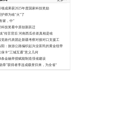
6项成果获2025年度国家科技奖励
照护师为啥“火”了
专家，中”
家科技奖看中原创新跃迁
分钱”传言背后 河南西瓜价差真相是啥
省党政代表团赴新疆考察对接对口支援工
洛阳：旅游公路编织起兴业富民的黄金纽带
社保卡“三城互通”意义几何
24条金融举措赋能制造强省建设
一勋章”获得者李连成载誉归来，为全省“