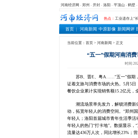
河南省党政代
河南经济网
-
郑州
-
开封
-
洛阳
-
平顶山
-
鹤壁
习近平出席国
工业遗存上“长
热点：
河南可再生能
首页
河南新闻
中原影像
新闻网评
三个“没想到
336件（组
当前位置：
首页
>
河南新闻
> 正文
河南省政协十
“五一”假期河南消
习近平对防汛
时间:202
郑州、济南、
2026年“文
苏B、晋E、粤A……“五一”假
省政协十三届
证着文旅与消费市场的火热。5月5日
“七一勋章”获
餐饮企业累计实现销售额15.2亿元
“建设社会主
豫篮联赛结束
潮流场景率先发力，解锁消费新
算力，正在重
动，拓宽年轻人的消费空间。“郑州国
河南省二十条
年轻人；洛阳首届城市青年生活季活
年轻人的热门“打卡地”。数据显示，
河南省主汛期
流量达436万人次，同比增长23%；营
“从根本上改