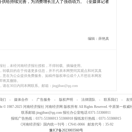
服务供给持续完善，为消费增长注入了强劲动力。（全媒体记者
防汛抗旱工作专题调度会召开
变了中国人民的前途命运”——
编辑：薛艳真
济报社，未经河南经济报社授权，不得转载、摘编使用。
媒体，转载目的在于传递更多信息，并不代表本网赞同其观点和对其真
，意在为公众提供免费服务。如稿件版权单位或个人不想在本网发
即将其撤除。
30日内同本网联系。邮箱：jingjibao@qq.com
我们
-
媒体合作
-
广告服务
-
版权声明
-
法律团队
-
联系我们
-
友
ight © 1987-2025 河南经济报社 河南经济网 版权所有 All Rights Reserved. 中原第一
联系邮箱:jingjibao@qq.com 报社办公室电话:0371-53306911
报纸广告热线：0371-53306913 53306918 报纸发行热线：0371-53306915
《河南经济报》国内统一刊号：CN41-0066 邮发代号：35-92
豫ICP备2023003560号