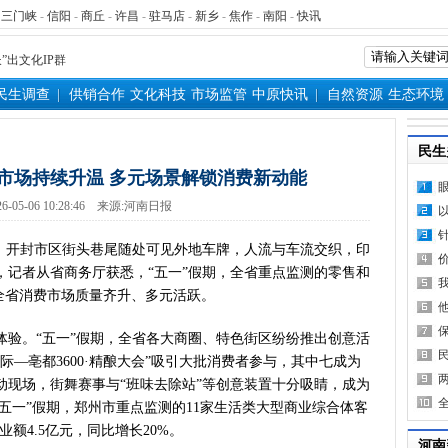
表团赴新疆考察对接对口支援工
-
三门峡
-
信阳
-
商丘
-
许昌
-
驻马店
-
新乡
-
焦作
-
南阳
-
快讯
家科学技术奖励大会两院院士大
”出文化IP群
源装机突破1亿千瓦 占比近六成
民生调查
供销合作
文化科技
市场监管
中原快讯
自然资源
生态环境
”刷新港区速度
）意大利文物在豫开启亚洲首展
民生
三届常委会第二十次会议闭幕
费市场持续升温 多元场景解锁消费新动能
救灾工作作出重要指示
6-05-06 10:28:46
来源:
河南日报
青岛三城联合发布社保卡居民服
明实践进基层”主题活动在郏县举
期，开封市区街头巷尾随处可见外地车牌，人流与车流交织，印
常委会第二十次会议开幕
，记者从省商务厅获悉，“五一”假期，全省重点监测的零售和
得者丨“炼油专家”陈俊武：科
，全省消费市场质量齐升、多元活跃。
义现代化强国，关键在科技自立自
第十七轮争夺 两小组前四名格
体验。“五一”假期，全省各大商圈、特色街区纷纷推出创意活
新“耕种”中原
际—亳都3600·精酿大会”吸引大批消费者参与，其中七成为
硬核举措出炉 力促民间投资“
动现场，街舞赛事与“班味去除站”等创意装置十分吸睛，成为
“五一”假期，郑州市重点监测的11家生活类大型商业综合体客
防汛抗旱工作专题调度会召开
业额4.5亿元，同比增长20%。
变了中国人民的前途命运”——
河南