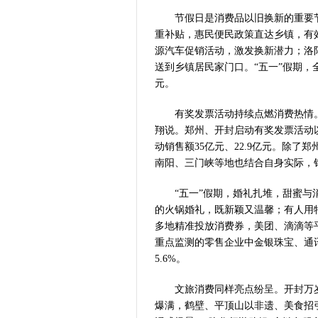
从国家科技奖
节假日是消费品以旧换新的重要
“几分钱”传
重补贴，惠民便民政策直达乡镇，有
河南省党政代
源汽车促销活动，激发换新潜力；洛
习近平出席国
送到乡镇居民家门口。“五一”假期，全
工业遗存上“长
元。
河南可再生能
有奖发票活动持续点燃消费热情。
三个“没想到
翔说。郑州、开封启动有奖发票活动以来
336件（组
动销售额35亿元、22.9亿元。除
河南省政协十
南阳、三门峡等地也结合自身实际，
习近平对防汛
郑州、济南、
“五一”假期，婚礼扎堆，甜蜜与
2026年“文
的火锅婚礼，既新颖又温馨；有人用
省政协十三届
多地精准投放消费券，美团、滴滴等
“七一勋章”获
重点监测的零售企业中金银珠宝、通讯器
“建设社会主
5.6%。
豫篮联赛结束
文旅消费同样亮点纷呈。开封万岁
算力，正在重
爆满，鹤壁、平顶山以非遗、美食招
河南省二十条