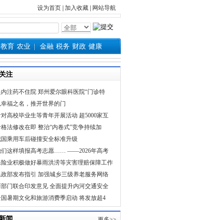
设为首页
|
加入收藏
|
网站导航
教育
农业
金融
税务
财政
健康
关注
眼内注药不住院 郑州爱尔眼科医院“门诊特
以幸福之名，推开世界的门
针对高校毕业生等青年开展活动 超5000家互
价格法修改在即 整治“内卷式”竞争持续加
我国乘用车后碰撞安全标准升级
他们这样填报高考志愿…… ——2026年高考
保险业积极做好暴雨洪涝等灾害理赔保障工作
民政部发布指引 加强城乡三级养老服务网络
两部门联合印发意见 全面提升内河交通安全
全国暑期文化和旅游消费季启动 将发放超4
新闻
更多>>