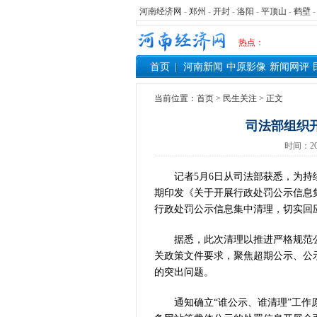
河南经济网
-
郑州
-
开封
-
洛阳
-
平顶山
-
鹤壁
热点：
首页
河南新闻
中原影像
新闻网评
当前位置：
首页
>
民生关注
> 正文
司法部组织
时间：20
记者5月6日从司法部获悉，为持续
期印发《关于开展行政处罚公示信息
行政处罚公示信息集中清理，切实回
据悉，此次清理以推进严格规范公
关政策文件要求，聚焦超期公示、公
的突出问题。
通知确立“谁公示、谁清理”工作原