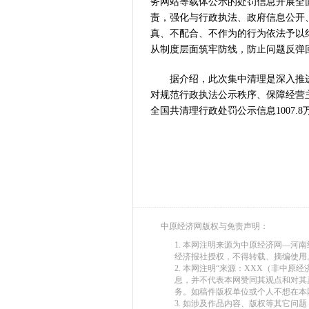
务网站等载体公示的处罚信息开展全
责，强化与行政执法、政府信息公开
真、不配合、不作为的行为依法予以
从制度层面筑牢防线，防止问题反弹
据介绍，此次集中清理是深入推进
对规范行政执法公示秩序、保障经营
全国共清理行政处罚公示信息1007
中原经济网版权与免责声明：
1. 本网注明来源为中原经济网—
经济报社授权，不得转载、摘编使用
2. 本网注明“来源：XXX（非中
息，并不代表本网赞同其观点和对其
务。如稿件版权单位或个人不想在本
3. 如涉及作品内容、版权等其它问题，请在