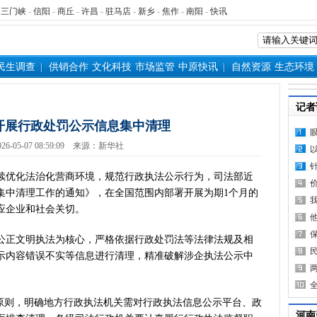
-
三门峡
-
信阳
-
商丘
-
许昌
-
驻马店
-
新乡
-
焦作
-
南阳
-
快讯
民生调查
供销合作
文化科技
市场监管
中原快讯
自然资源
生态环境
记者
开展行政处罚公示信息集中清理
26-05-07 08:59:09 来源：新华社
优化法治化营商环境，规范行政执法公示行为，司法部近
集中清理工作的通知》，在全国范围内部署开展为期1个月的
应企业和社会关切。
正文明执法为核心，严格依据行政处罚法等法律法规及相
示内容错误不实等信息进行清理，精准破解涉企执法公示中
则，明确地方行政执法机关需对行政执法信息公示平台、政
河南