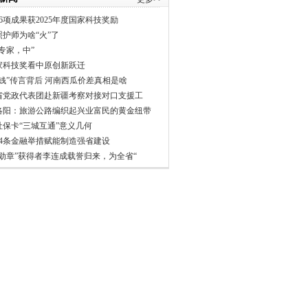
6项成果获2025年度国家科技奖励
照护师为啥“火”了
专家，中”
家科技奖看中原创新跃迁
分钱”传言背后 河南西瓜价差真相是啥
省党政代表团赴新疆考察对接对口支援工
洛阳：旅游公路编织起兴业富民的黄金纽带
社保卡“三城互通”意义几何
24条金融举措赋能制造强省建设
一勋章”获得者李连成载誉归来，为全省“