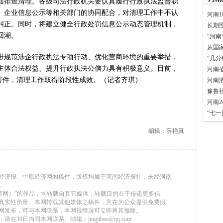
面排查清理。各级司法行政机关要认真履行行政执法监督职
、企业信息公示等相关部门的协同配合，对清理工作中不认
河南1
纠正。同时，将建立健全行政处罚信息公示动态管理机制，
长期
回潮。
“河南
从国
规范涉企行政执法专项行动、优化营商环境的重要举措，
“几
主体合法权益、提升行政执法公信力具有积极意义。目前，
河南
.8万件，清理工作取得阶段性成效。（记者齐琪）
河南
豫鲁
河南
“七
编辑：薛艳真
河南经济报、中原经济网的稿件，版权均属于河南经济报社，未经河南
。
原经济网）”的作品，均转载自其它媒体，转载目的在于传递更多信
真实性负责。本网转载其他媒体之稿件，意在为公众提供免费服
网发布，可与本网联系，本网视情况可立即将其撤除。
30日内同本网联系。邮箱：jingjibao@qq.com