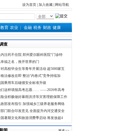
设为首页
|
加入收藏
|
网站导航
教育
农业
金融
税务
财政
健康
调查
眼内注药不住院 郑州爱尔眼科医院“门诊特
以幸福之名，推开世界的门
针对高校毕业生等青年开展活动 超5000家互
价格法修改在即 整治“内卷式”竞争持续加
我国乘用车后碰撞安全标准升级
他们这样填报高考志愿…… ——2026年高考
保险业积极做好暴雨洪涝等灾害理赔保障工作
民政部发布指引 加强城乡三级养老服务网络
两部门联合印发意见 全面提升内河交通安全
全国暑期文化和旅游消费季启动 将发放超4
新闻
更多>>