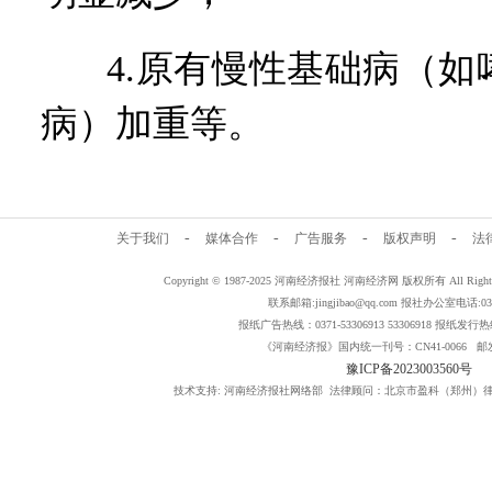
4.原有慢性基础病（
病）加重等。
-
-
-
-
关于我们
媒体合作
广告服务
版权声明
法
Copyright © 1987-2025 河南经济报社 河南经济网 版权所有 All Rig
联系邮箱:jingjibao@qq.com 报社办公室电话:0371
报纸广告热线：0371-53306913 53306918 报纸发行热线：
《河南经济报》国内统一刊号：CN41-0066 邮发
豫ICP备2023003560号
技术支持: 河南经济报社网络部 法律顾问：北京市盈科（郑州）