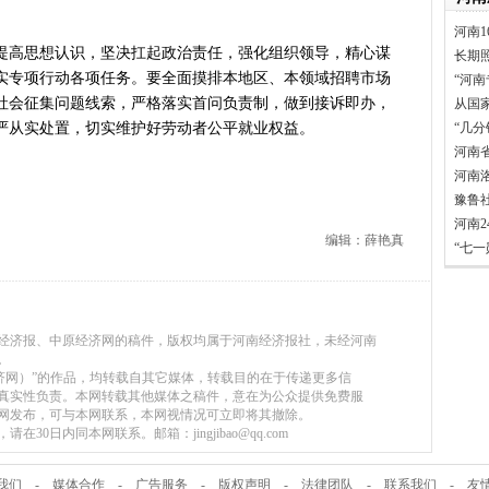
河南1
高思想认识，坚决扛起政治责任，强化组织领导，精心谋
长期
实专项行动各项任务。要全面摸排本地区、本领域招聘市场
“河南
社会征集问题线索，严格落实首问负责制，做到接诉即办，
从国
严从实处置，切实维护好劳动者公平就业权益。
“几
河南
河南
豫鲁
河南
编辑：薛艳真
“七
河南经济报、中原经济网的稿件，版权均属于河南经济报社，未经河南
。
原经济网）”的作品，均转载自其它媒体，转载目的在于传递更多信
真实性负责。本网转载其他媒体之稿件，意在为公众提供免费服
网发布，可与本网联系，本网视情况可立即将其撤除。
30日内同本网联系。邮箱：jingjibao@qq.com
我们
-
媒体合作
-
广告服务
-
版权声明
-
法律团队
-
联系我们
-
友