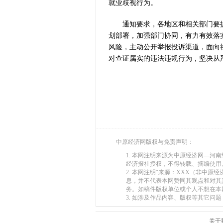
就业歧视行为。
通知要求，各地区和相关部门要提
划部署，加强部门协同，有力有效落
风险，主动公开举报投诉渠道，面向
对查证属实的违法违规行为，坚决从
中原经济网版权与免责声明：
1. 本网注明来源为中原经济网—
经济报社授权，不得转载、摘编使用
2. 本网注明“来源：XXX（非中
息，并不代表本网赞同其观点和对其
务。如稿件版权单位或个人不想在本
3. 如涉及作品内容、版权等其它问题，请在
关于