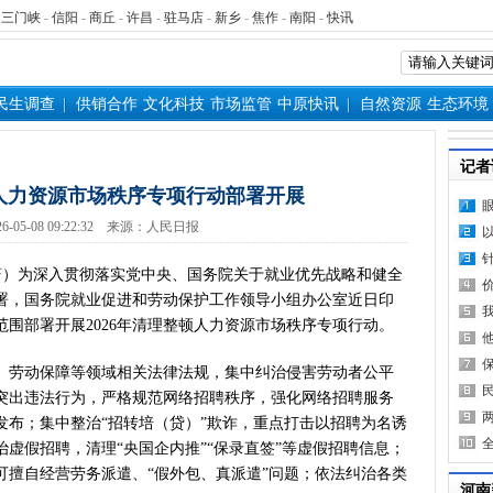
-
三门峡
-
信阳
-
商丘
-
许昌
-
驻马店
-
新乡
-
焦作
-
南阳
-
快讯
民生调查
供销合作
文化科技
市场监管
中原快讯
自然资源
生态环境
记者
顿人力资源市场秩序专项行动部署开展
6-05-08 09:22:32 来源：人民日报
）为深入贯彻落实党中央、国务院关于就业优先战略和健全
署，国务院就业促进和劳动保护工作领导小组办公室近日印
国范围部署开展2026年清理整顿人力资源市场秩序专项行动。
劳动保障等领域相关法律法规，集中纠治侵害劳动者公平
突出违法行为，严格规范网络招聘秩序，强化网络招聘服务
发布；集中整治“招转培（贷）”欺诈，重点打击以招聘为名诱
虚假招聘，清理“央国企内推”“保录直签”等虚假招聘信息；
可擅自经营劳务派遣、“假外包、真派遣”问题；依法纠治各类
河南