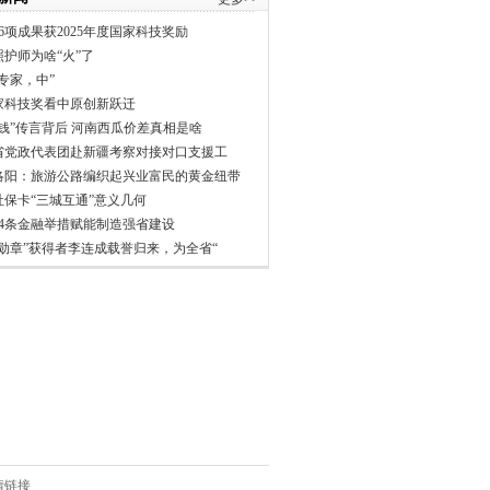
6项成果获2025年度国家科技奖励
照护师为啥“火”了
专家，中”
家科技奖看中原创新跃迁
分钱”传言背后 河南西瓜价差真相是啥
省党政代表团赴新疆考察对接对口支援工
洛阳：旅游公路编织起兴业富民的黄金纽带
社保卡“三城互通”意义几何
24条金融举措赋能制造强省建设
一勋章”获得者李连成载誉归来，为全省“
情链接