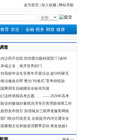
设为首页
|
加入收藏
|
网站导航
教育
农业
金融
税务
财政
健康
调查
眼内注药不住院 郑州爱尔眼科医院“门诊特
以幸福之名，推开世界的门
针对高校毕业生等青年开展活动 超5000家互
价格法修改在即 整治“内卷式”竞争持续加
我国乘用车后碰撞安全标准升级
他们这样填报高考志愿…… ——2026年高考
保险业积极做好暴雨洪涝等灾害理赔保障工作
民政部发布指引 加强城乡三级养老服务网络
两部门联合印发意见 全面提升内河交通安全
全国暑期文化和旅游消费季启动 将发放超4
新闻
更多>>