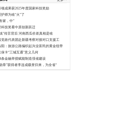
6项成果获2025年度国家科技奖励
照护师为啥“火”了
专家，中”
家科技奖看中原创新跃迁
分钱”传言背后 河南西瓜价差真相是啥
省党政代表团赴新疆考察对接对口支援工
洛阳：旅游公路编织起兴业富民的黄金纽带
社保卡“三城互通”意义几何
24条金融举措赋能制造强省建设
一勋章”获得者李连成载誉归来，为全省“