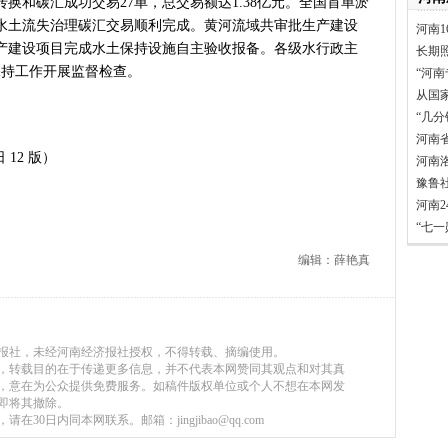
换和碳汇成功交易27单，总交易额达1.38亿元。全国首单淤
言背后 河南西瓜价差真相是啥
水土流失治理碳汇交易顺利完成。黄河流域共审批生产建设
河南1
表团赴新疆考察对接对口支援工
3个生产建设项目完成水土保持设施自主验收报备。各级水行政主
长期
家科学技术奖励大会两院院士大
土保持工作开展监督检查。
“河南
”出文化IP群
从国
源装机突破1亿千瓦 占比近六成
“几
”刷新港区速度
河南
 12 版）
河南
）意大利文物在豫开启亚洲首展
豫鲁
三届常委会第二十次会议闭幕
河南
救灾工作作出重要指示
“七
青岛三城联合发布社保卡居民服
编辑：薛艳真
明实践进基层”主题活动在郏县举
常委会第二十次会议开幕
得者丨“炼油专家”陈俊武：科
义现代化强国，关键在科技自立自
济报社，未经河南经济报社授权，不得转载、摘编使用。
第十七轮争夺 两小组前四名格
媒体，转载目的在于传递更多信息，并不代表本网赞同其观点和对其真
，意在为公众提供免费服务。如稿件版权单位或个人不想在本网发
新“耕种”中原
即将其撤除。
硬核举措出炉 力促民间投资“
30日内同本网联系。邮箱：jingjibao@qq.com
防汛抗旱工作专题调度会召开