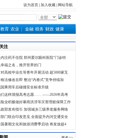
设为首页
|
加入收藏
|
网站导航
教育
农业
金融
税务
财政
健康
关注
眼内注药不住院 郑州爱尔眼科医院“门诊特
以幸福之名，推开世界的门
针对高校毕业生等青年开展活动 超5000家互
价格法修改在即 整治“内卷式”竞争持续加
我国乘用车后碰撞安全标准升级
他们这样填报高考志愿…… ——2026年高考
保险业积极做好暴雨洪涝等灾害理赔保障工作
民政部发布指引 加强城乡三级养老服务网络
两部门联合印发意见 全面提升内河交通安全
全国暑期文化和旅游消费季启动 将发放超4
新闻
更多>>