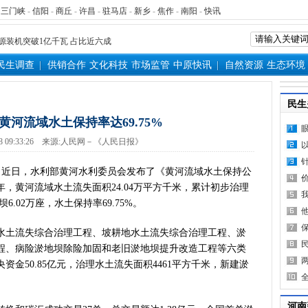
家科学技术奖励大会两院院士大
-
三门峡
-
信阳
-
商丘
-
许昌
-
驻马店
-
新乡
-
焦作
-
南阳
-
快讯
”出文化IP群
源装机突破1亿千瓦 占比近六成
”刷新港区速度
民生调查
供销合作
文化科技
市场监管
中原快讯
自然资源
生态环境
）意大利文物在豫开启亚洲首展
三届常委会第二十次会议闭幕
民生
救灾工作作出重要指示
年 黄河流域水土保持率达69.75%
青岛三城联合发布社保卡居民服
8 09:33:26
来源:
人民网－《人民日报》
明实践进基层”主题活动在郏县举
常委会第二十次会议开幕
近日，水利部黄河水利委员会发布了《黄河流域水土保持公
得者丨“炼油专家”陈俊武：科
5年，黄河流域水土流失面积24.04万平方千米，累计初步治理
义现代化强国，关键在科技自立自
6.02万座，水土保持率69.75%。
第十七轮争夺 两小组前四名格
新“耕种”中原
水土流失综合治理工程、坡耕地水土流失综合治理工程、淤
硬核举措出炉 力促民间投资“
程、病险淤地坝除险加固和老旧淤地坝提升改造工程等六类
金50.85亿元，治理水土流失面积4461平方千米，新建淤
防汛抗旱工作专题调度会召开
变了中国人民的前途命运”——
看中原创新跃迁
河南