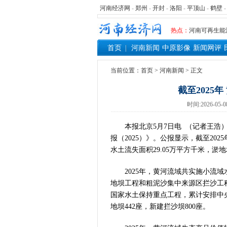
习近平出席国
河南经济网
-
郑州
-
开封
-
洛阳
-
平顶山
-
鹤壁
工业遗存上“长
热点：
河南可再生能
三个“没想到
首页
河南新闻
中原影像
新闻网评
336件（组
河南省政协十
当前位置：
首页
>
河南新闻
> 正文
习近平对防汛
截至2025
郑州、济南、
时间:2026-05-0
2026年“文
省政协十三届
本报北京5月7日电 （记者王浩）
“七一勋章”获
报（2025）》。公报显示，截至202
“建设社会主
水土流失面积29.05万平方千米，淤地坝
豫篮联赛结束
算力，正在重
2025年，黄河流域共实施小流域
河南省二十条
地坝工程和粗泥沙集中来源区拦沙工
国家水土保持重点工程，累计安排中央资
河南省主汛期
地坝442座，新建拦沙坝800座。
“从根本上改
从国家科技奖