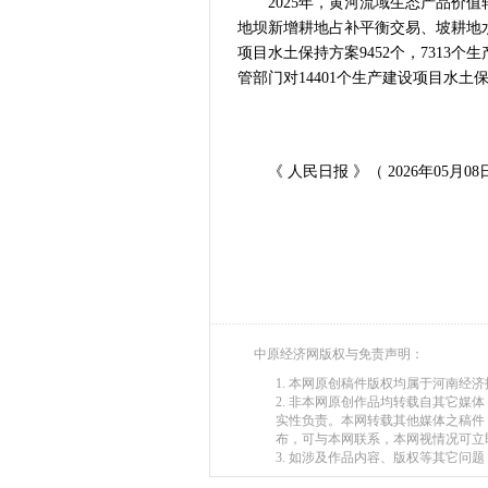
2025年，黄河流域生态产品价值转
“几分钱”传
地坝新增耕地占补平衡交易、坡耕地
河南省党政代
项目水土保持方案9452个，731
习近平出席国
管部门对14401个生产建设项目水
工业遗存上“长
河南可再生能
三个“没想到
《 人民日报 》（ 2026年05月08日
336件（组
河南省政协十
习近平对防汛
郑州、济南、
2026年“文
省政协十三届
“七一勋章”获
中原经济网版权与免责声明：
“建设社会主
1. 本网原创稿件版权均属于河南经
豫篮联赛结束
2. 非本网原创作品均转载自其它
实性负责。本网转载其他媒体之稿件
算力，正在重
布，可与本网联系，本网视情况可立
河南省二十条
3. 如涉及作品内容、版权等其它问题，请在
河南省主汛期